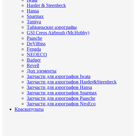
Harder & Steenbeck
Hansa
Sparmax
Tamiya
Тайваньские аэрографы
GSI Creos Airbrush (Mr.Hobby)
Paasche
DeVilbiss
Fengda
NEOECO
Badger
Revell
Доп элементы
Запчасти для аэрографов Iwata
Запчасти для аэрографов Harder&Steenbeck
Запчасти для аэрографов Hansa
Запчасти для аэрографов Sparmax
Запчасти для аэрографов Paasche
Запчасти для аэрографов NeoEco
Краскопульты