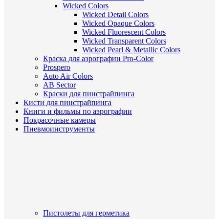
Wicked Colors
Wicked Detail Colors
Wicked Opaque Colors
Wicked Fluorescent Colors
Wicked Transparent Colors
Wicked Pearl & Metallic Colors
Краска для аэрографии Pro-Color
Prospero
Auto Air Colors
AB Sector
Краски для пинстрайпинга
Кисти для пинстрайпинга
Книги и фильмы по аэрографии
Покрасочные камеры
Пневмоинструменты
Пистолеты для герметика