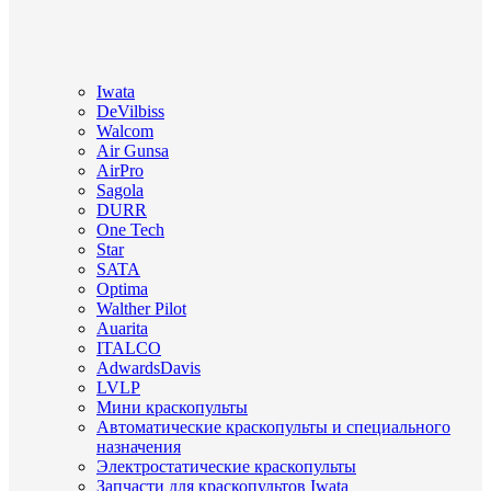
Iwata
DeVilbiss
Walcom
Air Gunsa
AirPro
Sagola
DURR
One Tech
Star
SATA
Optima
Walther Pilot
Auarita
ITALCO
AdwardsDavis
LVLP
Мини краскопульты
Автоматические краскопульты и специального
назначения
Электростатические краскопульты
Запчасти для краскопультов Iwata