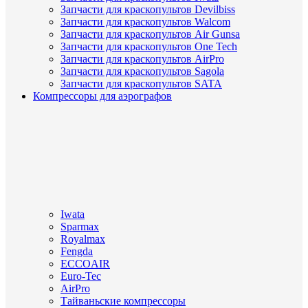
Запчасти для краскопультов Devilbiss
Запчасти для краскопультов Walcom
Запчасти для краскопультов Air Gunsa
Запчасти для краскопультов One Tech
Запчасти для краскопультов AirPro
Запчасти для краскопультов Sagola
Запчасти для краскопультов SATA
Компрессоры для аэрографов
Iwata
Sparmax
Royalmax
Fengda
ECCOAIR
Euro-Tec
AirPro
Тайваньские компрессоры