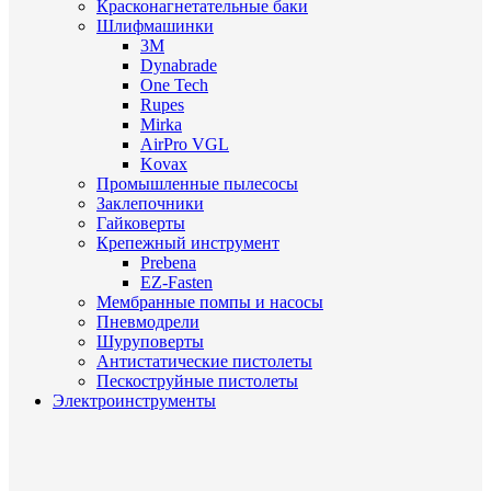
Красконагнетательные баки
Шлифмашинки
3M
Dynabrade
One Tech
Rupes
Mirka
AirPro VGL
Kovax
Промышленные пылесосы
Заклепочники
Гайковерты
Крепежный инструмент
Prebena
EZ-Fasten
Мембранные помпы и насосы
Пневмодрели
Шуруповерты
Антистатические пистолеты
Пескоструйные пистолеты
Электроинструменты