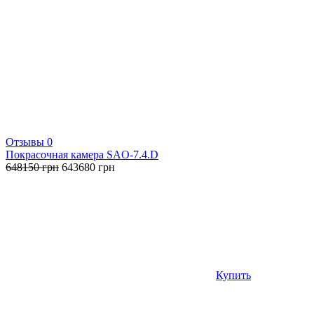
Отзывы 0
Покрасочная камера SAO-7.4.D
Первоначальная
Текущая
648150
грн
643680
грн
цена
цена:
составляла
643680 грн.
648150 грн.
Купить