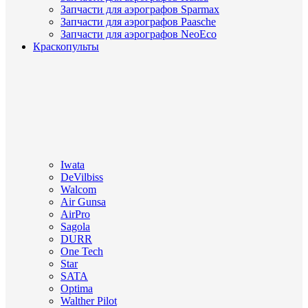
Запчасти для аэрографов Sparmax
Запчасти для аэрографов Paasche
Запчасти для аэрографов NeoEco
Краскопульты
Iwata
DeVilbiss
Walcom
Air Gunsa
AirPro
Sagola
DURR
One Tech
Star
SATA
Optima
Walther Pilot