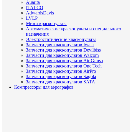
Auarita
ITALCO
AdwardsDavis
LVLP
Мини краскопульты
Автоматические краскопульты и специального
назначения
Электростатические краскопульты
Запчасти для краскопультов Iwata
Запчасти для краскопультов Devilbiss
Запчасти для краскопультов Walcom
Запчасти для краскопультов Air Gunsa
Запчасти для краскопультов One Tech
Запчасти для краскопультов AirPro
Запчасти для краскопультов Sagola
Запчасти для краскопультов SATA
Компрессоры для аэрографов