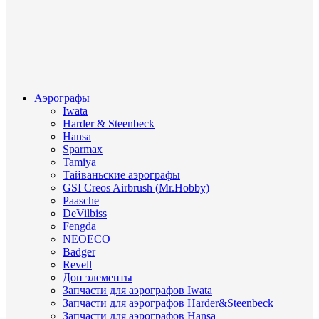
Аэрографы
Iwata
Harder & Steenbeck
Hansa
Sparmax
Tamiya
Тайваньские аэрографы
GSI Creos Airbrush (Mr.Hobby)
Paasche
DeVilbiss
Fengda
NEOECO
Badger
Revell
Доп элементы
Запчасти для аэрографов Iwata
Запчасти для аэрографов Harder&Steenbeck
Запчасти для аэрографов Hansa