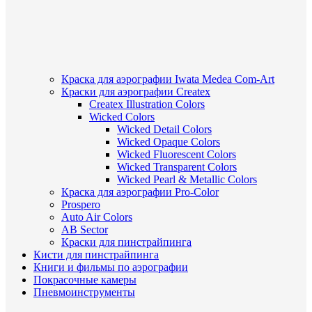
Краска для аэрографии Iwata Medea Com-Art
Краски для аэрографии Createx
Createx Illustration Colors
Wicked Colors
Wicked Detail Colors
Wicked Opaque Colors
Wicked Fluorescent Colors
Wicked Transparent Colors
Wicked Pearl & Metallic Colors
Краска для аэрографии Pro-Color
Prospero
Auto Air Colors
AB Sector
Краски для пинстрайпинга
Кисти для пинстрайпинга
Книги и фильмы по аэрографии
Покрасочные камеры
Пневмоинструменты