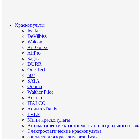
Краскопульты
Iwata
DeVilbiss
Walcom
Air Gunsa
AirPro
Sagola
DURR
One Tech
Star
SATA
Optima
Walther Pilot
Auarita
ITALCO
AdwardsDavis
LVLP
Мини краскопульты
Автоматические краскопульты и специального назн
Электростатические краскопульты
Запчасти для краскопультов Iwata