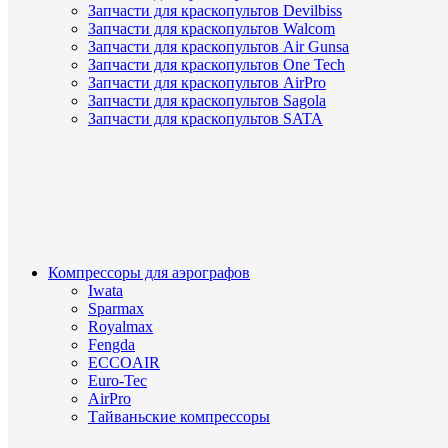
Запчасти для краскопультов Devilbiss
Запчасти для краскопультов Walcom
Запчасти для краскопультов Air Gunsa
Запчасти для краскопультов One Tech
Запчасти для краскопультов AirPro
Запчасти для краскопультов Sagola
Запчасти для краскопультов SATA
Компрессоры для аэрографов
Iwata
Sparmax
Royalmax
Fengda
ECCOAIR
Euro-Tec
AirPro
Тайваньские компрессоры