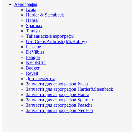
Аэрографы
Iwata
Harder & Steenbeck
Hansa
Sparmax
Tamiya
Тайваньские аэрографы
GSI Creos Airbrush (Mr.Hobby)
Paasche
DeVilbiss
Fengda
NEOECO
Badger
Revell
Доп элементы
Запчасти для аэрографов Iwata
Запчасти для аэрографов Harder&Steenbeck
Запчасти для аэрографов Hansa
Запчасти для аэрографов Sparmax
Запчасти для аэрографов Paasche
Запчасти для аэрографов NeoEco