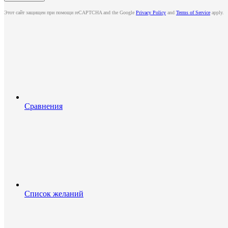
Этот сайт защищен при помощи reCAPTCHA and the Google
Privacy Policy
and
Terms of Service
apply.
Сравнения
Список желаний