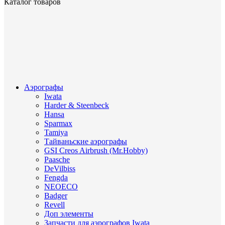
Каталог товаров
Аэрографы
Iwata
Harder & Steenbeck
Hansa
Sparmax
Tamiya
Тайваньские аэрографы
GSI Creos Airbrush (Mr.Hobby)
Paasche
DeVilbiss
Fengda
NEOECO
Badger
Revell
Доп элементы
Запчасти для аэрографов Iwata