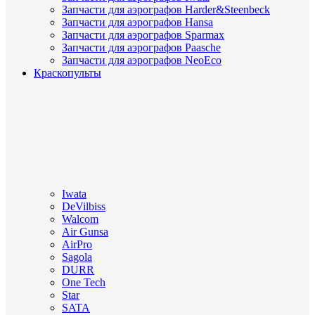
Запчасти для аэрографов Harder&Steenbeck
Запчасти для аэрографов Hansa
Запчасти для аэрографов Sparmax
Запчасти для аэрографов Paasche
Запчасти для аэрографов NeoEco
Краскопульты
Iwata
DeVilbiss
Walcom
Air Gunsa
AirPro
Sagola
DURR
One Tech
Star
SATA