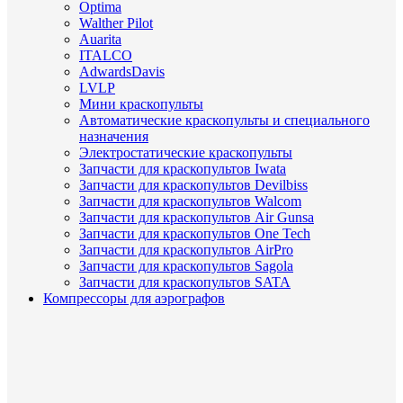
Optima
Walther Pilot
Auarita
ITALCO
AdwardsDavis
LVLP
Мини краскопульты
Автоматические краскопульты и специального
назначения
Электростатические краскопульты
Запчасти для краскопультов Iwata
Запчасти для краскопультов Devilbiss
Запчасти для краскопультов Walcom
Запчасти для краскопультов Air Gunsa
Запчасти для краскопультов One Tech
Запчасти для краскопультов AirPro
Запчасти для краскопультов Sagola
Запчасти для краскопультов SATA
Компрессоры для аэрографов