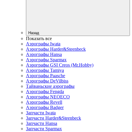
Назад
Показать все
Аэрографы Iwata
Аэрографы Harder&Steenbeck
Аэрографы Hansa
Аэрографы Sparmax
Аэрографы GSI Creos (Mr.Hobby)
Аэрографы Tamiya
Аэрографы Paasche
Аэрографы DeVilbiss
Тайваньские аэрографы
Аэрографы Fengda
Аэрографы NEOECO
Аэрографы Revell
Аэрографы Badger
Запчасти Iwata
Запчасти Harder&Steenbeck
Запчасти Hansa
Запчасти Sparmax