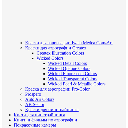
Краска для аэрографии Iwata Medea Com-Art
Краски для аэрографии Createx
Createx Illustration Colors
Wicked Colors
Wicked Detail Colors
Wicked Opaque Colors
Wicked Fluorescent Colors
Wicked Transparent Colors
Wicked Pearl & Metallic Colors
Краска для аэрографии Pro-Color
Prospero
Auto Air Colors
AB Sector
Краски для пинстрайпинга
Кисти для пинстрайпинга
Книги и фильмы по аэрографии
Покрасочные камеры