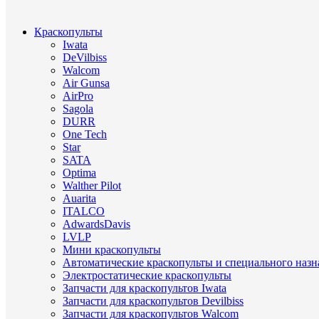
Краскопульты
Iwata
DeVilbiss
Walcom
Air Gunsa
AirPro
Sagola
DURR
One Tech
Star
SATA
Optima
Walther Pilot
Auarita
ITALCO
AdwardsDavis
LVLP
Мини краскопульты
Автоматические краскопульты и специального назн
Электростатические краскопульты
Запчасти для краскопультов Iwata
Запчасти для краскопультов Devilbiss
Запчасти для краскопультов Walcom