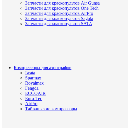
Запчасти для краскопультов Air Gunsa
Запчасти для краскопультов One Tech
Запчасти для краскопультов AirPro
Запчасти для краскопультов Sagola
Запчасти для краскопультов SATA
Компрессоры для аэрографов
Iwata
Sparmax
Royalmax
Fengda
ECCOAIR
Euro-Tec
AirPro
Тайваньские компрессоры