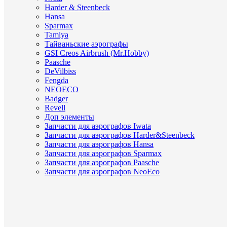
Harder & Steenbeck
Hansa
Sparmax
Tamiya
Тайваньские аэрографы
GSI Creos Airbrush (Mr.Hobby)
Paasche
DeVilbiss
Fengda
NEOECO
Badger
Revell
Доп элементы
Запчасти для аэрографов Iwata
Запчасти для аэрографов Harder&Steenbeck
Запчасти для аэрографов Hansa
Запчасти для аэрографов Sparmax
Запчасти для аэрографов Paasche
Запчасти для аэрографов NeoEco