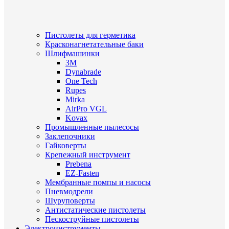
Пистолеты для герметика
Красконагнетательные баки
Шлифмашинки
3M
Dynabrade
One Tech
Rupes
Mirka
AirPro VGL
Kovax
Промышленные пылесосы
Заклепочники
Гайковерты
Крепежный инструмент
Prebena
EZ-Fasten
Мембранные помпы и насосы
Пневмодрели
Шуруповерты
Антистатические пистолеты
Пескоструйные пистолеты
Электроинструменты