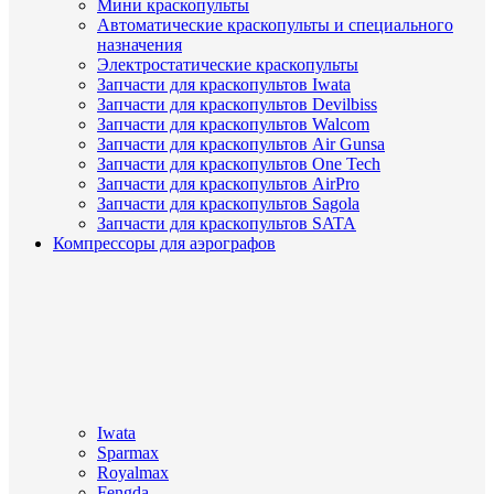
Мини краскопульты
Автоматические краскопульты и специального
назначения
Электростатические краскопульты
Запчасти для краскопультов Iwata
Запчасти для краскопультов Devilbiss
Запчасти для краскопультов Walcom
Запчасти для краскопультов Air Gunsa
Запчасти для краскопультов One Tech
Запчасти для краскопультов AirPro
Запчасти для краскопультов Sagola
Запчасти для краскопультов SATA
Компрессоры для аэрографов
Iwata
Sparmax
Royalmax
Fengda