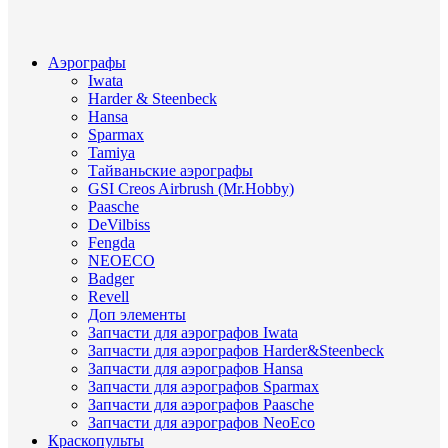
Аэрографы
Iwata
Harder & Steenbeck
Hansa
Sparmax
Tamiya
Тайваньские аэрографы
GSI Creos Airbrush (Mr.Hobby)
Paasche
DeVilbiss
Fengda
NEOECO
Badger
Revell
Доп элементы
Запчасти для аэрографов Iwata
Запчасти для аэрографов Harder&Steenbeck
Запчасти для аэрографов Hansa
Запчасти для аэрографов Sparmax
Запчасти для аэрографов Paasche
Запчасти для аэрографов NeoEco
Краскопульты