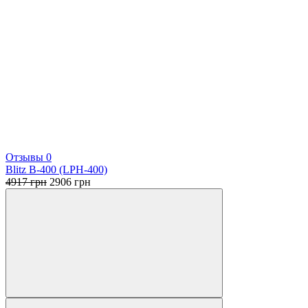
Отзывы 0
Blitz B-400 (LPH-400)
Первоначальная
Текущая
4917
грн
2906
грн
цена
цена:
составляла
2906 грн.
4917 грн.