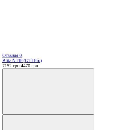
Отзывы 0
Blitz NTIP (GTI Pro)
Первоначальная
Текущая
7152
грн
4470
грн
цена
цена:
составляла
4470 грн.
7152 грн.