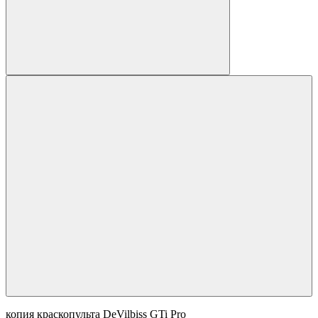
копия краскопульта DeVilbiss GTi Pro