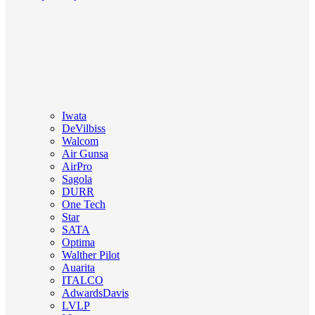
Iwata
DeVilbiss
Walcom
Air Gunsa
AirPro
Sagola
DURR
One Tech
Star
SATA
Optima
Walther Pilot
Auarita
ITALCO
AdwardsDavis
LVLP