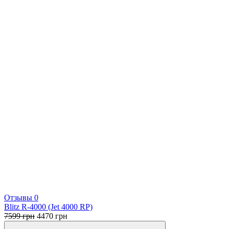
Отзывы 0
Blitz R-4000 (Jet 4000 RP)
Первоначальная
Текущая
7599
грн
4470
грн
цена
цена: