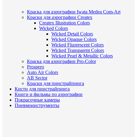
Краска для аэрографии Iwata Medea Com-Art
Краски для аэрографии Createx
Createx Illustration Colors
Wicked Colors
Wicked Detail Colors
Wicked Opaque Colors
Wicked Fluorescent Colors
Wicked Transparent Colors
Wicked Pearl & Metallic Colors
Краска для аэрографии Pro-Color
Prospero
Auto Air Colors
AB Sector
Краски для пинстрайпинга
Кисти для пинстрайпинга
Книги и фильмы по аэрографии
Покрасочные камеры
Пневмоинструменты