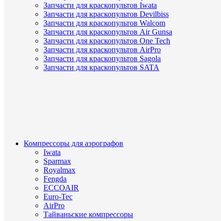
Запчасти для краскопультов Iwata
Запчасти для краскопультов Devilbiss
Запчасти для краскопультов Walcom
Запчасти для краскопультов Air Gunsa
Запчасти для краскопультов One Tech
Запчасти для краскопультов AirPro
Запчасти для краскопультов Sagola
Запчасти для краскопультов SATA
Компрессоры для аэрографов
Iwata
Sparmax
Royalmax
Fengda
ECCOAIR
Euro-Tec
AirPro
Тайваньские компрессоры