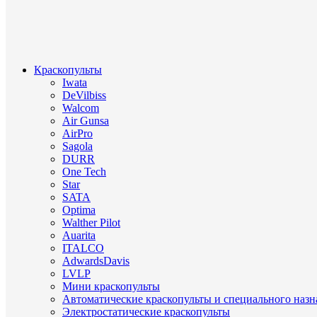
Краскопульты
Iwata
DeVilbiss
Walcom
Air Gunsa
AirPro
Sagola
DURR
One Tech
Star
SATA
Optima
Walther Pilot
Auarita
ITALCO
AdwardsDavis
LVLP
Мини краскопульты
Автоматические краскопульты и специального назн
Электростатические краскопульты