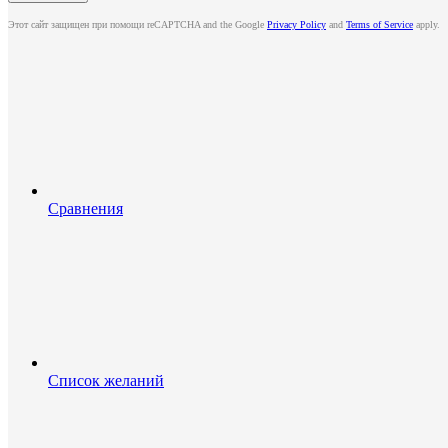
Этот сайт защищен при помощи reCAPTCHA and the Google
Privacy Policy
and
Terms of Service
apply.
Сравнения
Список желаний