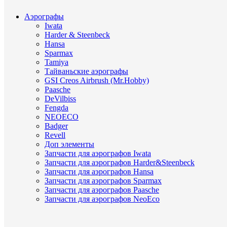
Аэрографы
Iwata
Harder & Steenbeck
Hansa
Sparmax
Tamiya
Тайваньские аэрографы
GSI Creos Airbrush (Mr.Hobby)
Paasche
DeVilbiss
Fengda
NEOECO
Badger
Revell
Доп элементы
Запчасти для аэрографов Iwata
Запчасти для аэрографов Harder&Steenbeck
Запчасти для аэрографов Hansa
Запчасти для аэрографов Sparmax
Запчасти для аэрографов Paasche
Запчасти для аэрографов NeoEco