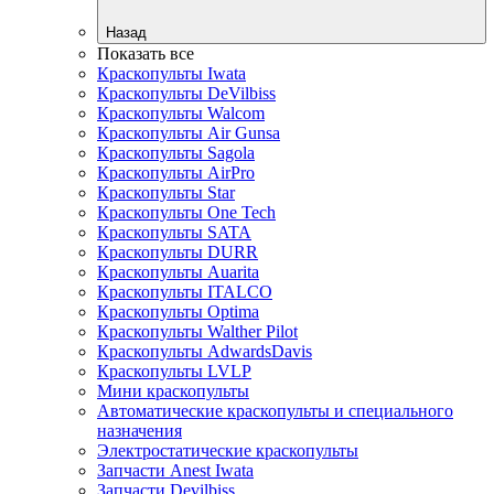
Назад
Показать все
Краскопульты Iwata
Краскопульты DeVilbiss
Краскопульты Walcom
Краскопульты Air Gunsa
Краскопульты Sagola
Краскопульты AirPro
Краскопульты Star
Краскопульты One Tech
Краскопульты SATA
Краскопульты DURR
Краскопульты Auarita
Краскопульты ITALCO
Краскопульты Optima
Краскопульты Walther Pilot
Краскопульты AdwardsDavis
Краскопульты LVLP
Мини краскопульты
Автоматические краскопульты и специального
назначения
Электростатические краскопульты
Запчасти Anest Iwata
Запчасти Devilbiss