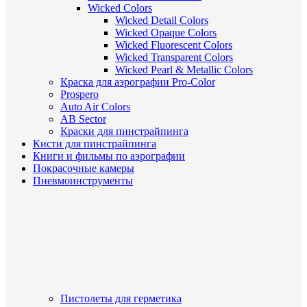
Wicked Colors
Wicked Detail Colors
Wicked Opaque Colors
Wicked Fluorescent Colors
Wicked Transparent Colors
Wicked Pearl & Metallic Colors
Краска для аэрографии Pro-Color
Prospero
Auto Air Colors
AB Sector
Краски для пинстрайпинга
Кисти для пинстрайпинга
Книги и фильмы по аэрографии
Покрасочные камеры
Пневмоинструменты
Пистолеты для герметика