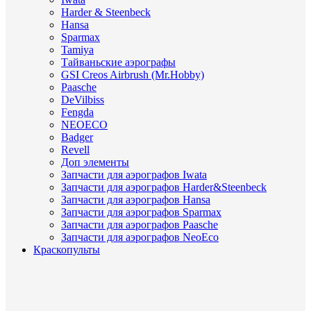
Harder & Steenbeck
Hansa
Sparmax
Tamiya
Тайваньские аэрографы
GSI Creos Airbrush (Mr.Hobby)
Paasche
DeVilbiss
Fengda
NEOECO
Badger
Revell
Доп элементы
Запчасти для аэрографов Iwata
Запчасти для аэрографов Harder&Steenbeck
Запчасти для аэрографов Hansa
Запчасти для аэрографов Sparmax
Запчасти для аэрографов Paasche
Запчасти для аэрографов NeoEco
Краскопульты