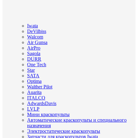
Iwata
DeVilbiss
Walcom
Air Gunsa
AirPro
Sagola
DURR
One Tech
Star
SATA
Optima
Walther Pilot
Auarita
ITALCO
AdwardsDavis
LVLP
Мини краскопульты
Автоматические краскопульты и специального
назначения
Электростатические краскопульты
Запчасти для краскопультов Iwata