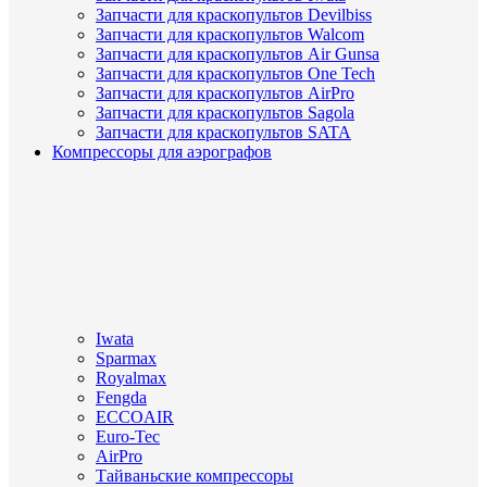
Запчасти для краскопультов Devilbiss
Запчасти для краскопультов Walcom
Запчасти для краскопультов Air Gunsa
Запчасти для краскопультов One Tech
Запчасти для краскопультов AirPro
Запчасти для краскопультов Sagola
Запчасти для краскопультов SATA
Компрессоры для аэрографов
Iwata
Sparmax
Royalmax
Fengda
ECCOAIR
Euro-Tec
AirPro
Тайваньские компрессоры