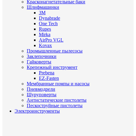
Красконагнетательные баки
Шлифмашинки
3M
Dynabrade
One Tech
Rupes
Mirka
AirPro VGL
Kovax
Промышленные пылесосы
Заклепочники
Гайковерты
Крепежный инструмент
Prebena
EZ-Fasten
Мембранные помпы и насосы
Пневмодрели
Шуруповерты
Антистатические пистолеты
Пескоструйные пистолеты
Электроинструменты