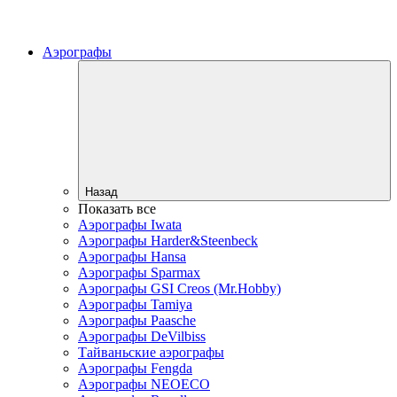
Аэрографы
Назад
Показать все
Аэрографы Iwata
Аэрографы Harder&Steenbeck
Аэрографы Hansa
Аэрографы Sparmax
Аэрографы GSI Creos (Mr.Hobby)
Аэрографы Tamiya
Аэрографы Paasche
Аэрографы DeVilbiss
Тайваньские аэрографы
Аэрографы Fengda
Аэрографы NEOECO