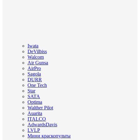
Iwata
DeVilbiss
Walcom
Air Gunsa
AirPro
Sagola
DURR
One Tech
Star
SATA
Optima
Walther Pilot
Auarita
ITALCO
AdwardsDavis
LVLP
Мини краскопульты