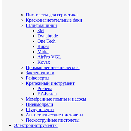
Пистолеты для герметика
Красконагнетательные баки
Шлифмашинки
3M
Dynabrade
One Tech
Rupes
Mirka
AirPro VGL
Kovax
Промышленные пылесосы
Заклепочники
Гайковерты
Крепежный инструмент
Prebena
EZ-Fasten
Мембранные помпы и насосы
Пневмодрели
Шуруповерты
Антистатические пистолеты
Пескоструйные пистолеты
Электроинструменты