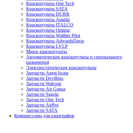
Краскопульты One Tech
Краскопульты SATA
Краскопульты DURR
Краскопульты Auarita
Краскопульты ITALCO
Краскопульты Optima
Краскопульты Walther Pilot
Краскопульты AdwardsDavis
Краскопульты LVLP
Мини краскопульты
Автоматические краскопульты и специального
назначения
Электростатические краскопульты
Запчасти Anest Iwata
Запчасти Devilbiss
Запчасти Walcom
Запчасти Air Gunsa
Запчасти Sagola
Запчасти One Tech
Запчасти AirPro
Запчасти SATA
Компрессоры для аэрографов