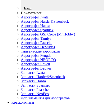
Назад
Показать все
Аэрографы Iwata
Аэрографы Harder&Steenbeck
Аэрографы Hansa
Аэрографы Sparmax
Аэрографы GSI Creos (Mr.Hobby)
Аэрографы Tamiya
Аэрографы Paasche
Аэрографы DeVilbiss
Тайваньские аэрографы
Аэрографы Fengda
Аэрографы NEOECO
Аэрографы Revell
Аэрографы Badger
Запчасти Iwata
Запчасти Harder&Steenbeck
Запчасти Hansa
Запчасти Sparmax
Запчасти Paasche
Запчасти NeoEco
Доп элементы для аэрографов
Краскопульты