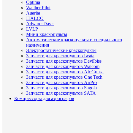
Optima
Walther Pilot
Auarita
ITALCO
AdwardsDavis
LVLP
Мини краскопульты
Автоматические краскопульты и специального
назначения
Электростатические краскопульты
Запчасти для краскопультов Iwata
Запчасти для краскопультов Devilbiss
Запчасти для краскопультов Walcom
Запчасти для краскопультов Air Gunsa
Запчасти для краскопультов One Tech
Запчасти для краскопультов AirPro
Запчасти для краскопультов Sagola
Запчасти для краскопультов SATA
Компрессоры для аэрографов