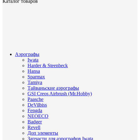
Каталог товаров
Аэрографы
Iwata
Harder & Steenbeck
Hansa
Sparmax
Tamiya
Тайваньские аэрографы
GSI Creos Airbrush (Mr.Hobby)
Paasche
DeVilbiss
Fengda
NEOECO
Badger
Revell
Доп элементы
Запчасти для аэрографов Iwata