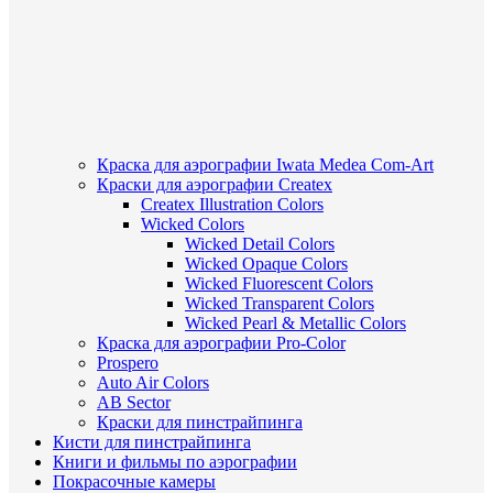
Краска для аэрографии Iwata Medea Com-Art
Краски для аэрографии Createx
Createx Illustration Colors
Wicked Colors
Wicked Detail Colors
Wicked Opaque Colors
Wicked Fluorescent Colors
Wicked Transparent Colors
Wicked Pearl & Metallic Colors
Краска для аэрографии Pro-Color
Prospero
Auto Air Colors
AB Sector
Краски для пинстрайпинга
Кисти для пинстрайпинга
Книги и фильмы по аэрографии
Покрасочные камеры