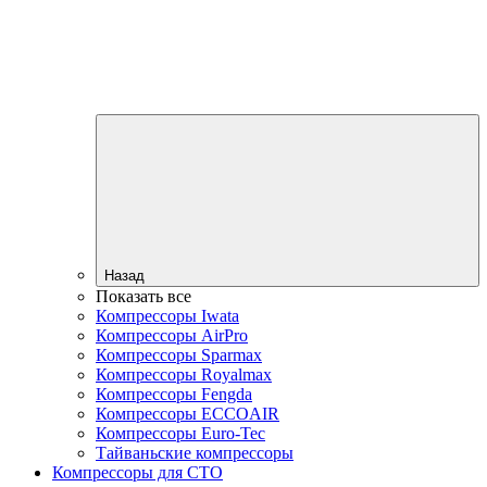
Назад
Показать все
Компрессоры Iwata
Компрессоры AirPro
Компрессоры Sparmax
Компрессоры Royalmax
Компрессоры Fengda
Компрессоры ECCOAIR
Компрессоры Euro-Tec
Тайваньские компрессоры
Компрессоры для СТО