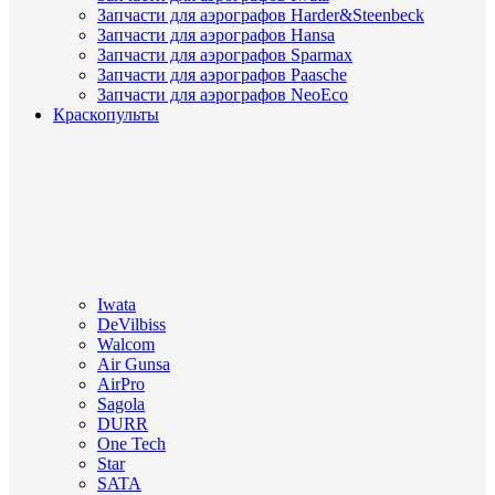
Запчасти для аэрографов Harder&Steenbeck
Запчасти для аэрографов Hansa
Запчасти для аэрографов Sparmax
Запчасти для аэрографов Paasche
Запчасти для аэрографов NeoEco
Краскопульты
Iwata
DeVilbiss
Walcom
Air Gunsa
AirPro
Sagola
DURR
One Tech
Star
SATA