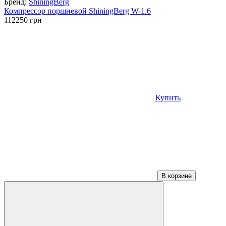
Бренд:
ShiningBerg
Компрессор поршневой ShiningBerg W-1.6
112250
грн
Купить
В корзине