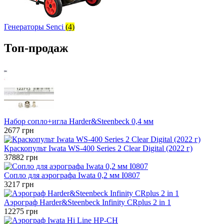
Генераторы Senci
(4)
Топ-продаж
Набор сопло+игла Harder&Steenbeck 0,4 мм
2677
грн
Краскопульт Iwata WS-400 Series 2 Clear Digital (2022 г)
37882
грн
Сопло для аэрографа Iwata 0,2 мм I0807
3217
грн
Аэрограф Harder&Steenbeck Infinity CRplus 2 in 1
12275
грн