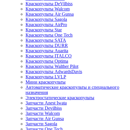
Краскопульты DeVilbiss
Краскопульты Walcom
Краскопульты Air Gunsa
Краскопульты Sagola
Краскопульты AirPro
Краскопульты Star
Краскопульты One Tech
Краскопульты SATA
Краскопульты DURR
Краскопульты Auarita
Краскопульты ITALCO
Краскопульты Optima
Краскопульты Walther Pilot
Краскопульты AdwardsDavis
Краскопульты LVLP
Мини краскопульты
Автоматические краскопульты и специального
назначения
Электростатические краскопульты
Запчасти Anest Iwata
Запчасти Devilbiss
Запчасти Walcom
Запчасти Air Gunsa
Запчасти Sagola
Запчасти One Tech