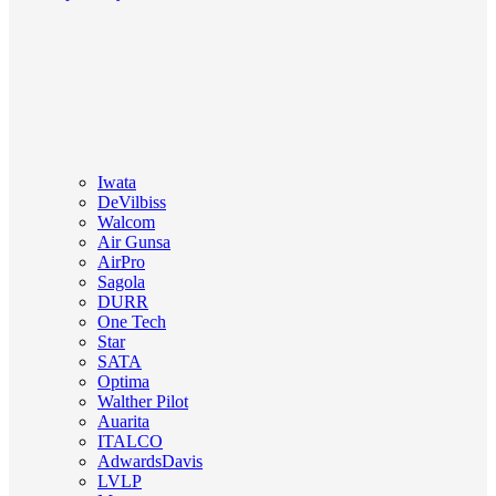
Iwata
DeVilbiss
Walcom
Air Gunsa
AirPro
Sagola
DURR
One Tech
Star
SATA
Optima
Walther Pilot
Auarita
ITALCO
AdwardsDavis
LVLP