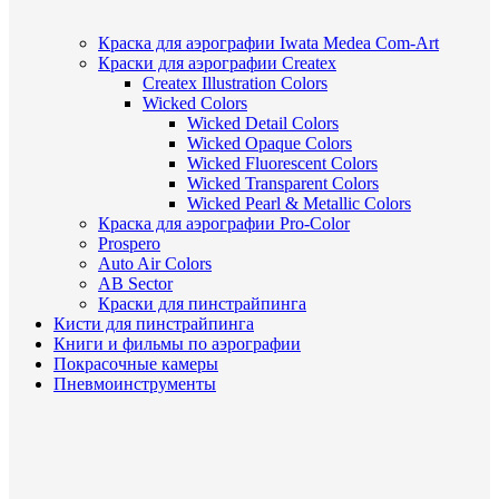
Краска для аэрографии Iwata Medea Com-Art
Краски для аэрографии Createx
Createx Illustration Colors
Wicked Colors
Wicked Detail Colors
Wicked Opaque Colors
Wicked Fluorescent Colors
Wicked Transparent Colors
Wicked Pearl & Metallic Colors
Краска для аэрографии Pro-Color
Prospero
Auto Air Colors
AB Sector
Краски для пинстрайпинга
Кисти для пинстрайпинга
Книги и фильмы по аэрографии
Покрасочные камеры
Пневмоинструменты