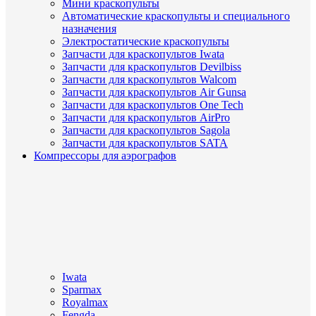
Мини краскопульты
Автоматические краскопульты и специального
назначения
Электростатические краскопульты
Запчасти для краскопультов Iwata
Запчасти для краскопультов Devilbiss
Запчасти для краскопультов Walcom
Запчасти для краскопультов Air Gunsa
Запчасти для краскопультов One Tech
Запчасти для краскопультов AirPro
Запчасти для краскопультов Sagola
Запчасти для краскопультов SATA
Компрессоры для аэрографов
Iwata
Sparmax
Royalmax
Fengda