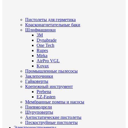
Пистолеты для герметика
Красконагнетательные баки
Шлифмашинки
3M
Dynabrade
One Tech
Rupes
Mirka
AirPro VGL
Kovax
Промышленные пылесосы
Заклепочники
Гайковерты
Крепежный инструмент
Prebena
EZ-Fasten
Мембранные помпы и насосы
Пневмодрели
Шуруповерты
Антистатические пистолеты
Пескоструйные пистолеты
Электроинструменты