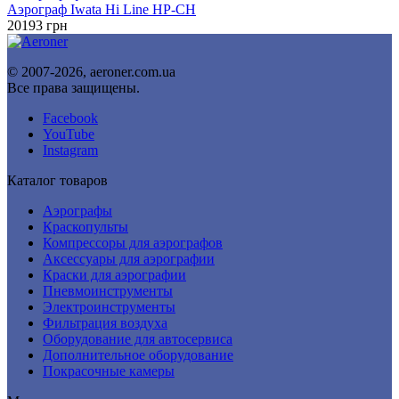
Аэрограф Iwata Hi Line HP-CH
20193
грн
© 2007-2026, aeroner.com.ua
Все права защищены.
Facebook
YouTube
Instagram
Каталог товаров
Аэрографы
Краскопульты
Компрессоры для аэрографов
Аксессуары для аэрографии
Краски для аэрографии
Пневмоинструменты
Электроинструменты
Фильтрация воздуха
Оборудование для автосервиса
Дополнительное оборудование
Покрасочные камеры