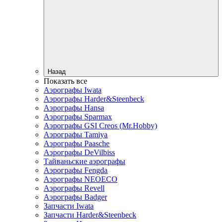
Назад
Показать все
Аэрографы Iwata
Аэрографы Harder&Steenbeck
Аэрографы Hansa
Аэрографы Sparmax
Аэрографы GSI Creos (Mr.Hobby)
Аэрографы Tamiya
Аэрографы Paasche
Аэрографы DeVilbiss
Тайваньские аэрографы
Аэрографы Fengda
Аэрографы NEOECO
Аэрографы Revell
Аэрографы Badger
Запчасти Iwata
Запчасти Harder&Steenbeck