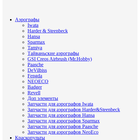
Аэрографы
Iwata
Harder & Steenbeck
Hansa
Sparmax
Tamiya
Тайваньские аэрографы
GSI Creos Airbrush (Mr.Hobby)
Paasche
DeVilbiss
Fengda
NEOECO
Badger
Revell
Доп элементы
Запчасти для аэрографов Iwata
Запчасти для аэрографов Harder&Steenbeck
Запчасти для аэрографов Hansa
Запчасти для аэрографов Sparmax
Запчасти для аэрографов Paasche
Запчасти для аэрографов NeoEco
Краскопульты