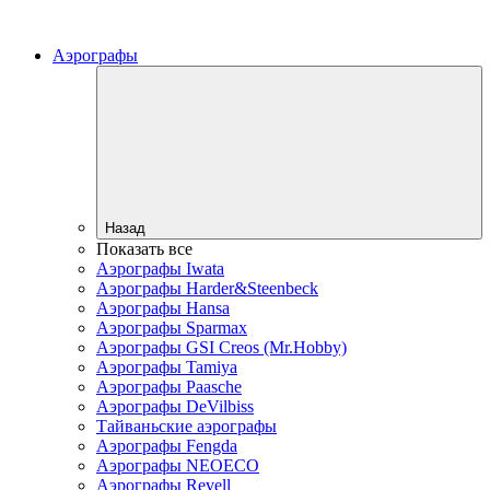
Аэрографы
Назад
Показать все
Аэрографы Iwata
Аэрографы Harder&Steenbeck
Аэрографы Hansa
Аэрографы Sparmax
Аэрографы GSI Creos (Mr.Hobby)
Аэрографы Tamiya
Аэрографы Paasche
Аэрографы DeVilbiss
Тайваньские аэрографы
Аэрографы Fengda
Аэрографы NEOECO
Аэрографы Revell