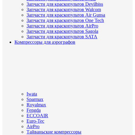
Запчасти для краскопультов Devilbiss
Запчасти для краскопультов Walcom
Запчасти для краскопультов Air Gunsa
Запчасти для краскопультов One Tech
Запчасти для краскопультов AirPro
Запчасти для краскопультов Sagola
Запчасти для краскопультов SATA
Компрессоры для аэрографов
Iwata
Sparmax
Royalmax
Fengda
ECCOAIR
Euro-Tec
AirPro
Тайваньские компрессоры