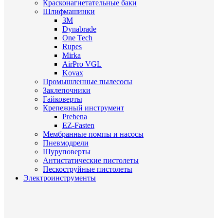
Красконагнетательные баки
Шлифмашинки
3M
Dynabrade
One Tech
Rupes
Mirka
AirPro VGL
Kovax
Промышленные пылесосы
Заклепочники
Гайковерты
Крепежный инструмент
Prebena
EZ-Fasten
Мембранные помпы и насосы
Пневмодрели
Шуруповерты
Антистатические пистолеты
Пескоструйные пистолеты
Электроинструменты