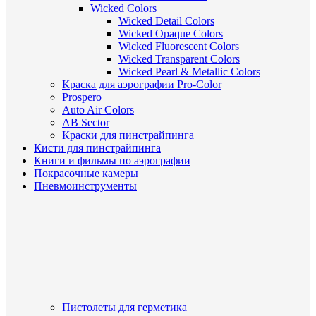
Wicked Colors
Wicked Detail Colors
Wicked Opaque Colors
Wicked Fluorescent Colors
Wicked Transparent Colors
Wicked Pearl & Metallic Colors
Краска для аэрографии Pro-Color
Prospero
Auto Air Colors
AB Sector
Краски для пинстрайпинга
Кисти для пинстрайпинга
Книги и фильмы по аэрографии
Покрасочные камеры
Пневмоинструменты
Пистолеты для герметика