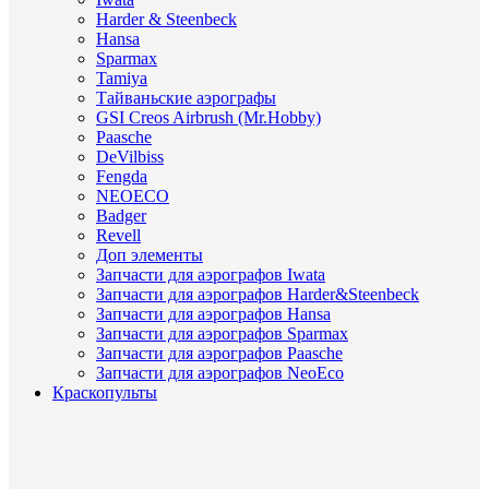
Harder & Steenbeck
Hansa
Sparmax
Tamiya
Тайваньские аэрографы
GSI Creos Airbrush (Mr.Hobby)
Paasche
DeVilbiss
Fengda
NEOECO
Badger
Revell
Доп элементы
Запчасти для аэрографов Iwata
Запчасти для аэрографов Harder&Steenbeck
Запчасти для аэрографов Hansa
Запчасти для аэрографов Sparmax
Запчасти для аэрографов Paasche
Запчасти для аэрографов NeoEco
Краскопульты