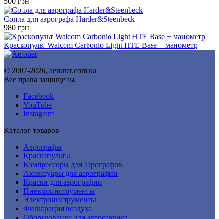
500
грн
Сопла для аэрографа Harder&Steenbeck
980
грн
Краскопульт Walcom Carbonio Light HTE Base + манометр
© 2007-2026, aeroner.com.ua
Все права защищены.
Facebook
YouTube
Instagram
Каталог товаров
Аэрографы
Краскопульты
Компрессоры для аэрографов
Аксессуары для аэрографии
Краски для аэрографии
Пневмоинструменты
Электроинструменты
Фильтрация воздуха
Оборудование для автосервиса