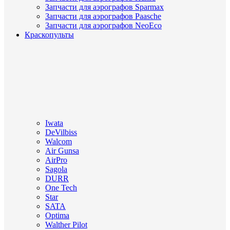
Запчасти для аэрографов Sparmax
Запчасти для аэрографов Paasche
Запчасти для аэрографов NeoEco
Краскопульты
Iwata
DeVilbiss
Walcom
Air Gunsa
AirPro
Sagola
DURR
One Tech
Star
SATA
Optima
Walther Pilot