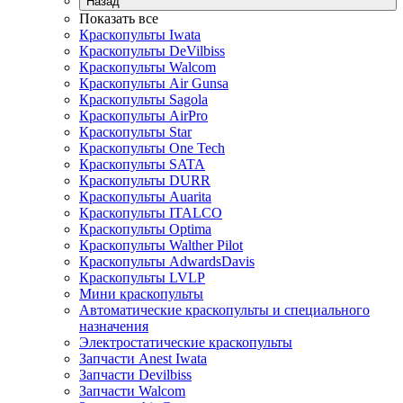
Назад
Показать все
Краскопульты Iwata
Краскопульты DeVilbiss
Краскопульты Walcom
Краскопульты Air Gunsa
Краскопульты Sagola
Краскопульты AirPro
Краскопульты Star
Краскопульты One Tech
Краскопульты SATA
Краскопульты DURR
Краскопульты Auarita
Краскопульты ITALCO
Краскопульты Optima
Краскопульты Walther Pilot
Краскопульты AdwardsDavis
Краскопульты LVLP
Мини краскопульты
Автоматические краскопульты и специального
назначения
Электростатические краскопульты
Запчасти Anest Iwata
Запчасти Devilbiss
Запчасти Walcom