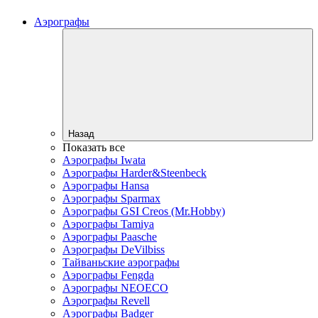
Аэрографы
Назад
Показать все
Аэрографы Iwata
Аэрографы Harder&Steenbeck
Аэрографы Hansa
Аэрографы Sparmax
Аэрографы GSI Creos (Mr.Hobby)
Аэрографы Tamiya
Аэрографы Paasche
Аэрографы DeVilbiss
Тайваньские аэрографы
Аэрографы Fengda
Аэрографы NEOECO
Аэрографы Revell
Аэрографы Badger