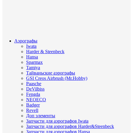
Аэрографы
Iwata
Harder & Steenbeck
Hansa
Sparmax
Tamiya
Тайваньские аэрографы
GSI Creos Airbrush (Mr.Hobby)
Paasche
DeVilbiss
Fengda
NEOECO
Badger
Revell
Доп элементы
Запчасти для аэрографов Iwata
Запчасти для аэрографов Harder&Steenbeck
Запчасти для аэрографов Hansa