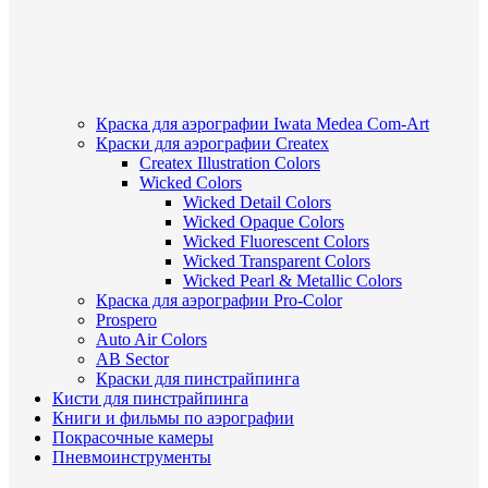
Краска для аэрографии Iwata Medea Com-Art
Краски для аэрографии Createx
Createx Illustration Colors
Wicked Colors
Wicked Detail Colors
Wicked Opaque Colors
Wicked Fluorescent Colors
Wicked Transparent Colors
Wicked Pearl & Metallic Colors
Краска для аэрографии Pro-Color
Prospero
Auto Air Colors
AB Sector
Краски для пинстрайпинга
Кисти для пинстрайпинга
Книги и фильмы по аэрографии
Покрасочные камеры
Пневмоинструменты