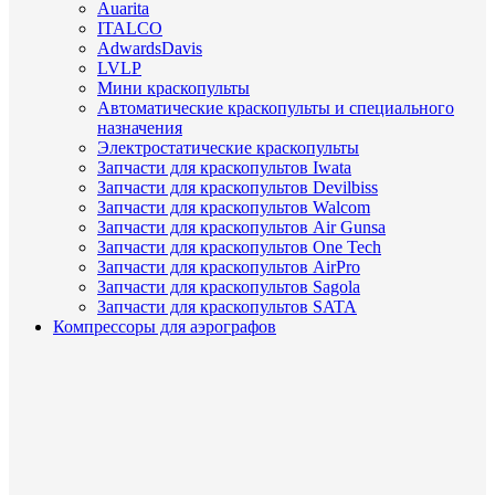
Auarita
ITALCO
AdwardsDavis
LVLP
Мини краскопульты
Автоматические краскопульты и специального
назначения
Электростатические краскопульты
Запчасти для краскопультов Iwata
Запчасти для краскопультов Devilbiss
Запчасти для краскопультов Walcom
Запчасти для краскопультов Air Gunsa
Запчасти для краскопультов One Tech
Запчасти для краскопультов AirPro
Запчасти для краскопультов Sagola
Запчасти для краскопультов SATA
Компрессоры для аэрографов