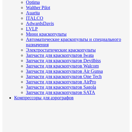
Optima
Walther Pilot
Auarita
ITALCO
AdwardsDavis
LVLP
Мини краскопульты
Автоматические краскопульты и специального
назначения
Электростатические краскопульты
Запчасти для краскопультов Iwata
Запчасти для краскопультов Devilbiss
Запчасти для краскопультов Walcom
Запчасти для краскопультов Air Gunsa
Запчасти для краскопультов One Tech
Запчасти для краскопультов AirPro
Запчасти для краскопультов Sagola
Запчасти для краскопультов SATA
Компрессоры для аэрографов