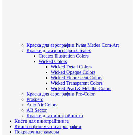
Краска для аэрографии Iwata Medea Com-Art
Краски для аэрографии Createx
Createx Illustration Colors
Wicked Colors
Wicked Detail Colors
Wicked Opaque Colors
Wicked Fluorescent Colors
Wicked Transparent Colors
Wicked Pearl & Metallic Colors
Краска для аэрографии Pro-Color
Prospero
Auto Air Colors
AB Sector
Краски для пинстрайпинга
Кисти для пинстрайпинга
Книги и фильмы по аэрографии
Покрасочные камеры