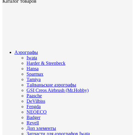
Каталог товаров
Аэрографы
Iwata
Harder & Steenbeck
Hansa
Sparmax
Tamiya
Тайваньские аэрографы
GSI Creos Airbrush (Mr.Hobby)
Paasche
DeVilbiss
Fengda
NEOECO
Badger
Revell
Доп элементы
Запчасти для аэрографов Iwata