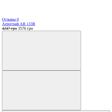
Отзывы 0
Аерограф АВ 133В
Первоначальная
Текущая
4247
грн
3576
грн
цена
цена:
составляла
3576 грн.
4247 грн.