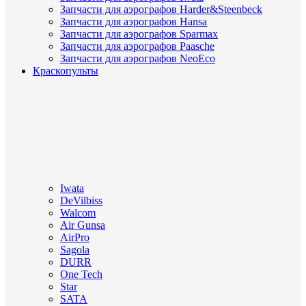
Запчасти для аэрографов Harder&Steenbeck
Запчасти для аэрографов Hansa
Запчасти для аэрографов Sparmax
Запчасти для аэрографов Paasche
Запчасти для аэрографов NeoEco
Краскопульты
Iwata
DeVilbiss
Walcom
Air Gunsa
AirPro
Sagola
DURR
One Tech
Star
SATA