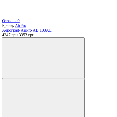
Отзывы 0
Бренд:
AirPro
Аерограф AirPro AB 133AL
Первоначальная
Текущая
4247
грн
3353
грн
цена
цена:
составляла
3353 грн.
4247 грн.