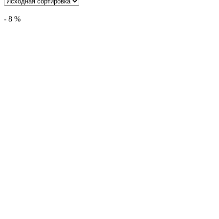
-
8
%