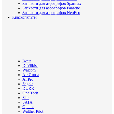
Запчасти для аэрографов Sparmax
Запчасти для аэрографов Paasche
Запчасти для аэрографов NeoEco
Краскопульты
Iwata
DeVilbiss
Walcom
Air Gunsa
AirPro
Sagola
DURR
One Tech
Star
SATA
Optima
Walther Pilot