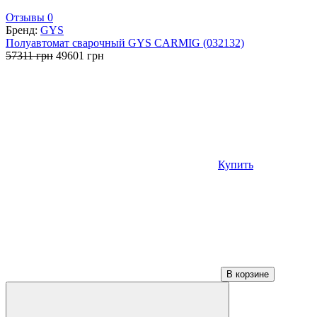
Отзывы 0
Бренд:
GYS
Полуавтомат сварочный GYS CARMIG (032132)
Первоначальная
Текущая
57311
грн
49601
грн
цена
цена:
составляла
49601 грн.
57311 грн.
Купить
В корзине