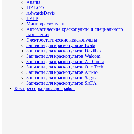
Auarita
ITALCO
AdwardsDavis
LVLP
Мини краскопульты
Автоматические краскопульты и специального
назначения
Электростатические краскопульты
Запчасти для краскопультов Iwata
Запчасти для краскопультов Devilbiss
Запчасти для краскопультов Walcom
Запчасти для краскопультов Air Gunsa
Запчасти для краскопультов One Tech
Запчасти для краскопультов AirPro
Запчасти для краскопультов Sagola
Запчасти для краскопультов SATA
Компрессоры для аэрографов