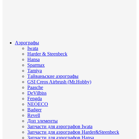
Аэрографы
Iwata
Harder & Steenbeck
Hansa
Sparmax
Tamiya
Тайваньские аэрографы
GSI Creos Airbrush (Mr.Hobby)
Paasche
DeVilbiss
Fengda
NEOECO
Badger
Revell
Доп элементы
Запчасти для аэрографов Iwata
Запчасти для аэрографов Harder&Steenbeck
Запчасти для аэрографов Hansa