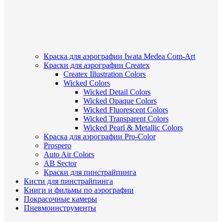
Краска для аэрографии Iwata Medea Com-Art
Краски для аэрографии Createx
Createx Illustration Colors
Wicked Colors
Wicked Detail Colors
Wicked Opaque Colors
Wicked Fluorescent Colors
Wicked Transparent Colors
Wicked Pearl & Metallic Colors
Краска для аэрографии Pro-Color
Prospero
Auto Air Colors
AB Sector
Краски для пинстрайпинга
Кисти для пинстрайпинга
Книги и фильмы по аэрографии
Покрасочные камеры
Пневмоинструменты