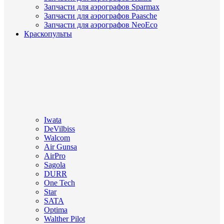
Запчасти для аэрографов Sparmax
Запчасти для аэрографов Paasche
Запчасти для аэрографов NeoEco
Краскопульты
Iwata
DeVilbiss
Walcom
Air Gunsa
AirPro
Sagola
DURR
One Tech
Star
SATA
Optima
Walther Pilot