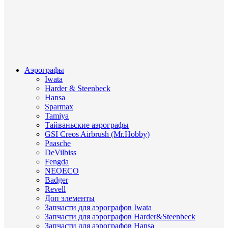
Аэрографы
Iwata
Harder & Steenbeck
Hansa
Sparmax
Tamiya
Тайваньские аэрографы
GSI Creos Airbrush (Mr.Hobby)
Paasche
DeVilbiss
Fengda
NEOECO
Badger
Revell
Доп элементы
Запчасти для аэрографов Iwata
Запчасти для аэрографов Harder&Steenbeck
Запчасти для аэрографов Hansa