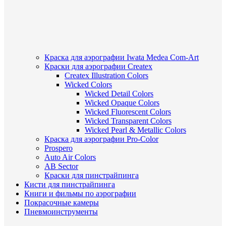
Краска для аэрографии Iwata Medea Com-Art
Краски для аэрографии Createx
Createx Illustration Colors
Wicked Colors
Wicked Detail Colors
Wicked Opaque Colors
Wicked Fluorescent Colors
Wicked Transparent Colors
Wicked Pearl & Metallic Colors
Краска для аэрографии Pro-Color
Prospero
Auto Air Colors
AB Sector
Краски для пинстрайпинга
Кисти для пинстрайпинга
Книги и фильмы по аэрографии
Покрасочные камеры
Пневмоинструменты