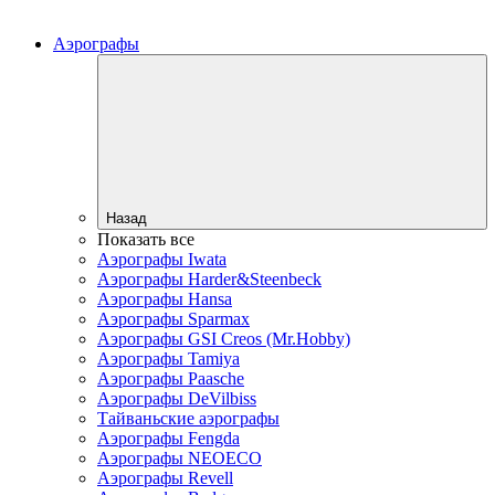
Аэрографы
Назад
Показать все
Аэрографы Iwata
Аэрографы Harder&Steenbeck
Аэрографы Hansa
Аэрографы Sparmax
Аэрографы GSI Creos (Mr.Hobby)
Аэрографы Tamiya
Аэрографы Paasche
Аэрографы DeVilbiss
Тайваньские аэрографы
Аэрографы Fengda
Аэрографы NEOECO
Аэрографы Revell