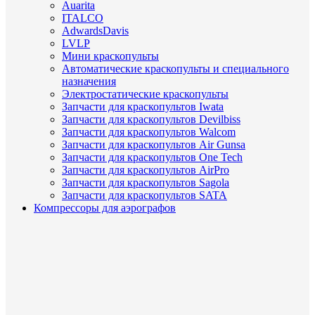
Auarita
ITALCO
AdwardsDavis
LVLP
Мини краскопульты
Автоматические краскопульты и специального
назначения
Электростатические краскопульты
Запчасти для краскопультов Iwata
Запчасти для краскопультов Devilbiss
Запчасти для краскопультов Walcom
Запчасти для краскопультов Air Gunsa
Запчасти для краскопультов One Tech
Запчасти для краскопультов AirPro
Запчасти для краскопультов Sagola
Запчасти для краскопультов SATA
Компрессоры для аэрографов