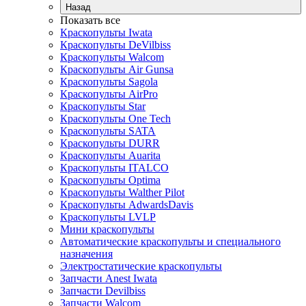
Назад
Показать все
Краскопульты Iwata
Краскопульты DeVilbiss
Краскопульты Walcom
Краскопульты Air Gunsa
Краскопульты Sagola
Краскопульты AirPro
Краскопульты Star
Краскопульты One Tech
Краскопульты SATA
Краскопульты DURR
Краскопульты Auarita
Краскопульты ITALCO
Краскопульты Optima
Краскопульты Walther Pilot
Краскопульты AdwardsDavis
Краскопульты LVLP
Мини краскопульты
Автоматические краскопульты и специального
назначения
Электростатические краскопульты
Запчасти Anest Iwata
Запчасти Devilbiss
Запчасти Walcom