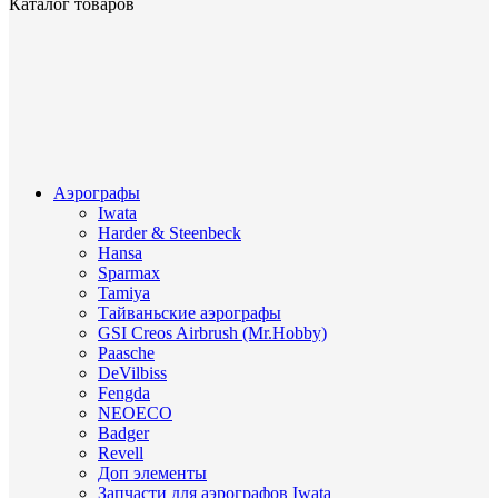
Каталог товаров
Аэрографы
Iwata
Harder & Steenbeck
Hansa
Sparmax
Tamiya
Тайваньские аэрографы
GSI Creos Airbrush (Mr.Hobby)
Paasche
DeVilbiss
Fengda
NEOECO
Badger
Revell
Доп элементы
Запчасти для аэрографов Iwata