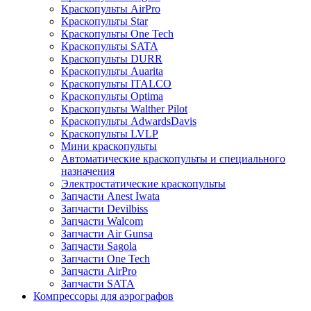
Краскопульты AirPro
Краскопульты Star
Краскопульты One Tech
Краскопульты SATA
Краскопульты DURR
Краскопульты Auarita
Краскопульты ITALCO
Краскопульты Optima
Краскопульты Walther Pilot
Краскопульты AdwardsDavis
Краскопульты LVLP
Мини краскопульты
Автоматические краскопульты и специального
назначения
Электростатические краскопульты
Запчасти Anest Iwata
Запчасти Devilbiss
Запчасти Walcom
Запчасти Air Gunsa
Запчасти Sagola
Запчасти One Tech
Запчасти AirPro
Запчасти SATA
Компрессоры для аэрографов