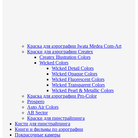
Краска для аэрографии Iwata Medea Com-Art
Краски для аэрографии Createx
Createx Illustration Colors
Wicked Colors
Wicked Detail Colors
Wicked Opaque Colors
Wicked Fluorescent Colors
Wicked Transparent Colors
Wicked Pearl & Metallic Colors
Краска для аэрографии Pro-Color
Prospero
Auto Air Colors
AB Sector
Краски для пинстрайпинга
Кисти для пинстрайпинга
Книги и фильмы по аэрографии
Покрасочные камеры