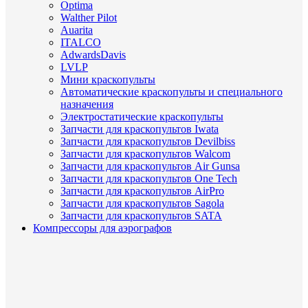
Optima
Walther Pilot
Auarita
ITALCO
AdwardsDavis
LVLP
Мини краскопульты
Автоматические краскопульты и специального
назначения
Электростатические краскопульты
Запчасти для краскопультов Iwata
Запчасти для краскопультов Devilbiss
Запчасти для краскопультов Walcom
Запчасти для краскопультов Air Gunsa
Запчасти для краскопультов One Tech
Запчасти для краскопультов AirPro
Запчасти для краскопультов Sagola
Запчасти для краскопультов SATA
Компрессоры для аэрографов