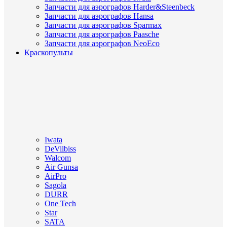
Запчасти для аэрографов Harder&Steenbeck
Запчасти для аэрографов Hansa
Запчасти для аэрографов Sparmax
Запчасти для аэрографов Paasche
Запчасти для аэрографов NeoEco
Краскопульты
Iwata
DeVilbiss
Walcom
Air Gunsa
AirPro
Sagola
DURR
One Tech
Star
SATA