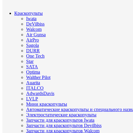
Краскопульты
Iwata
DeVilbiss
Walcom
Air Gunsa
AirPro
Sagola
DURR
One Tech
Star
SATA
Optima
Walther Pilot
Auarita
ITALCO
AdwardsDavis
LVLP
Мини краскопульты
Автоматические краскопульты и специального назн
Электростатические краскопульты
Запчасти для краскопультов Iwata
Запчасти для краскопультов Devilbiss
Запчасти для краскопультов Walcom