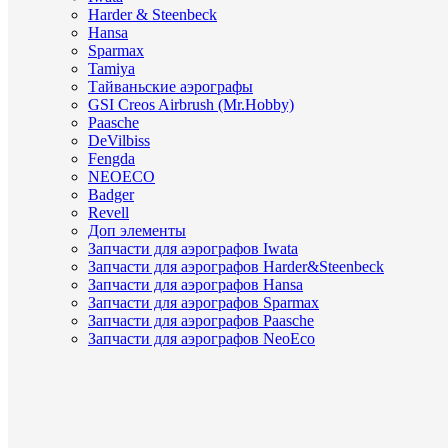
Harder & Steenbeck
Hansa
Sparmax
Tamiya
Тайваньские аэрографы
GSI Creos Airbrush (Mr.Hobby)
Paasche
DeVilbiss
Fengda
NEOECO
Badger
Revell
Доп элементы
Запчасти для аэрографов Iwata
Запчасти для аэрографов Harder&Steenbeck
Запчасти для аэрографов Hansa
Запчасти для аэрографов Sparmax
Запчасти для аэрографов Paasche
Запчасти для аэрографов NeoEco