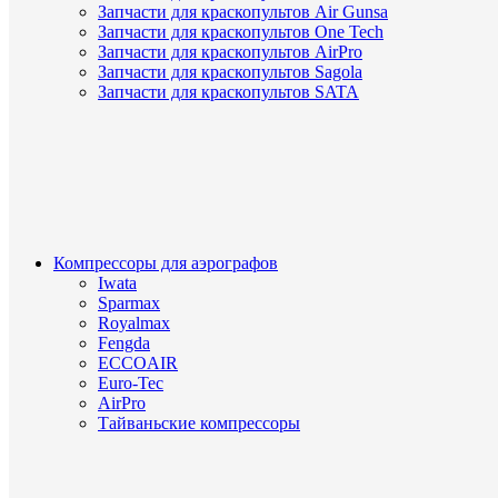
Запчасти для краскопультов Air Gunsa
Запчасти для краскопультов One Tech
Запчасти для краскопультов AirPro
Запчасти для краскопультов Sagola
Запчасти для краскопультов SATA
Компрессоры для аэрографов
Iwata
Sparmax
Royalmax
Fengda
ECCOAIR
Euro-Tec
AirPro
Тайваньские компрессоры