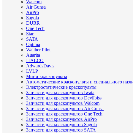
Walcom
Air Gunsa
AirPro
Sagola
DURR
One Tech
Star
SATA
Optima
Walther Pilot
Auarita
ITALCO
AdwardsDavis
LVLP
Мини краскопульты
Автоматические краскопульты и специального назн
Электростатические краскопульты
Запчасти для краскопультов Iwata
Запчасти для краскопультов Devilbiss
Запчасти для краскопультов Walcom
Запчасти для краскопультов Air Gunsa
Запчасти для краскопультов One Tech
Запчасти для краскопультов AirPro
Запчасти для краскопультов Sagola
Запчасти для краскопультов SATA