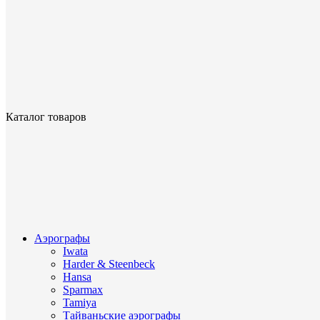
Каталог товаров
Аэрографы
Iwata
Harder & Steenbeck
Hansa
Sparmax
Tamiya
Тайваньские аэрографы