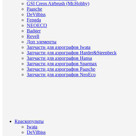
GSI Creos Airbrush (Mr.Hobby)
Paasche
DeVilbiss
Fengda
NEOECO
Badger
Revell
Доп элементы
Запчасти для аэрографов Iwata
Запчасти для аэрографов Harder&Steenbeck
Запчасти для аэрографов Hansa
Запчасти для аэрографов Sparmax
Запчасти для аэрографов Paasche
Запчасти для аэрографов NeoEco
Краскопульты
Iwata
DeVilbiss