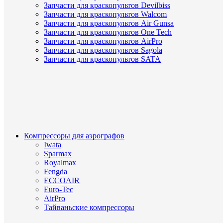
Запчасти для краскопультов Devilbiss
Запчасти для краскопультов Walcom
Запчасти для краскопультов Air Gunsa
Запчасти для краскопультов One Tech
Запчасти для краскопультов AirPro
Запчасти для краскопультов Sagola
Запчасти для краскопультов SATA
Компрессоры для аэрографов
Iwata
Sparmax
Royalmax
Fengda
ECCOAIR
Euro-Tec
AirPro
Тайваньские компрессоры