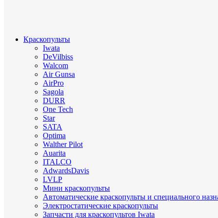
Краскопульты
Iwata
DeVilbiss
Walcom
Air Gunsa
AirPro
Sagola
DURR
One Tech
Star
SATA
Optima
Walther Pilot
Auarita
ITALCO
AdwardsDavis
LVLP
Мини краскопульты
Автоматические краскопульты и специального назн
Электростатические краскопульты
Запчасти для краскопультов Iwata