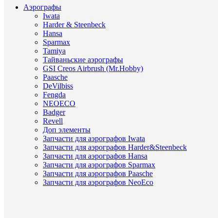
Аэрографы
Iwata
Harder & Steenbeck
Hansa
Sparmax
Tamiya
Тайваньские аэрографы
GSI Creos Airbrush (Mr.Hobby)
Paasche
DeVilbiss
Fengda
NEOECO
Badger
Revell
Доп элементы
Запчасти для аэрографов Iwata
Запчасти для аэрографов Harder&Steenbeck
Запчасти для аэрографов Hansa
Запчасти для аэрографов Sparmax
Запчасти для аэрографов Paasche
Запчасти для аэрографов NeoEco