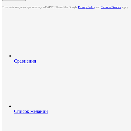
Этот сайт защищен при помощи reCAPTCHA and the Google
Privacy Policy
and
Terms of Service
apply.
Сравнения
Список желаний