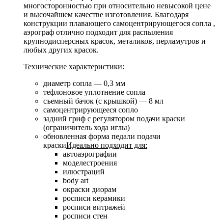
многосторонностью при относительно невысокой цене
и высочайшем качестве изготовления. Благодаря
конструкции плавающего самоцентрирующегося сопла ,
аэрограф отлично подходит для распыления
крупнодисперсных красок, металиков, перламутров и
любых других красок.
Технические характеристики:
диаметр сопла — 0,3 мм
тефлоновое уплотнение сопла
съемный бачок (с крышкой) — 8 мл
самоцентрирующееся сопло
задний гриф с регулятором подачи краски
(ограничитель хода иглы)
обновленная форма педали подачи
краски
Идеально подходит для:
автоаэрографии
моделестроения
илюстраций
body art
окраски диорам
росписи керамики
росписи витражей
росписи стен