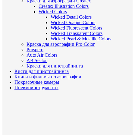
Краски для аэрографии Createx
Createx Illustration Colors
Wicked Colors
Wicked Detail Colors
Wicked Opaque Colors
Wicked Fluorescent Colors
Wicked Transparent Colors
Wicked Pearl & Metallic Colors
Краска для аэрографии Pro-Color
Prospero
Auto Air Colors
AB Sector
Краски для пинстрайпинга
Кисти для пинстрайпинга
Книги и фильмы по аэрографии
Покрасочные камеры
Пневмоинструменты