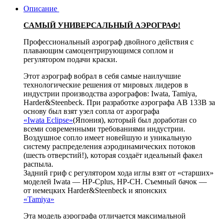
Описание
САМЫЙ УНИВЕРСАЛЬНЫЙ АЭРОГРАФ!
Профессиональный аэрограф двойного действия с
плавающим самоцентрирующимся соплом и
регулятором подачи краски.
Этот аэрограф вобрал в себя самые наилучшие
технологические решения от мировых лидеров в
индустрии производства аэрографов: Iwata, Tamiya,
Harder&Steenbeck. При разработке аэрографа АВ 133В за
основу был взят узел сопла от аэрографа
«Iwata Eclipse»
(Япония), который был доработан со
всеми современными требованиями индустрии.
Воздушное сопло имеет новейшую и уникальную
систему распределения аэродинамических потоков
(шесть отверстий!), которая создаёт идеальный факел
распыла.
Задний гриф с регулятором хода иглы взят от «старших»
моделей Iwata — HP-Cplus, HP-CH. Съемный бачок —
от немецких Harder&Steenbeck и японских
«Tamiya»
Эта модель аэрографа отличается максимальной