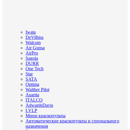
Iwata
DeVilbiss
Walcom
Air Gunsa
AirPro
Sagola
DURR
One Tech
Star
SATA
Optima
Walther Pilot
Auarita
ITALCO
AdwardsDavis
LVLP
Мини краскопульты
Автоматические краскопульты и специального
назначения