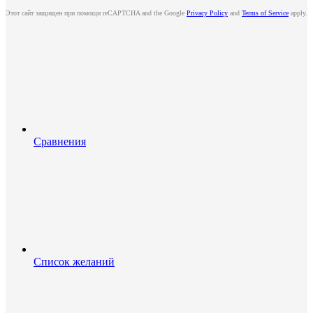
Этот сайт защищен при помощи reCAPTCHA and the Google
Privacy Policy
and
Terms of Service
apply.
Сравнения
Список желаний