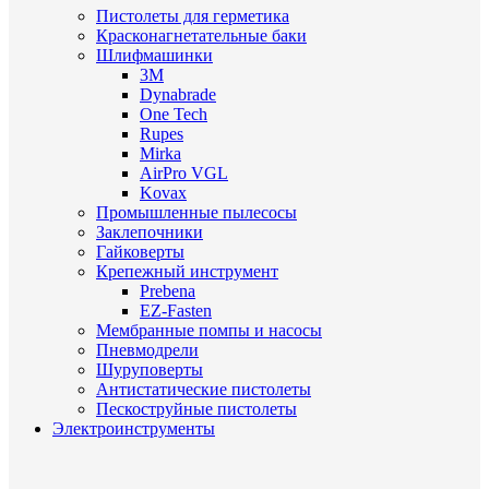
Пистолеты для герметика
Красконагнетательные баки
Шлифмашинки
3M
Dynabrade
One Tech
Rupes
Mirka
AirPro VGL
Kovax
Промышленные пылесосы
Заклепочники
Гайковерты
Крепежный инструмент
Prebena
EZ-Fasten
Мембранные помпы и насосы
Пневмодрели
Шуруповерты
Антистатические пистолеты
Пескоструйные пистолеты
Электроинструменты