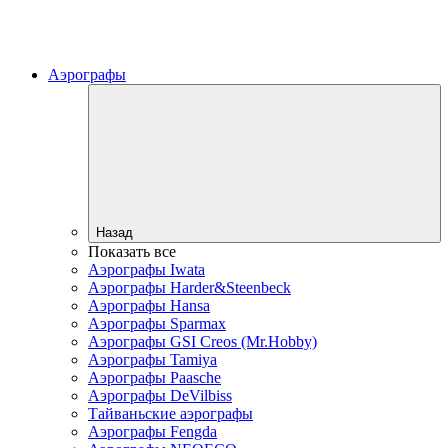
Аэрографы
Назад
Показать все
Аэрографы Iwata
Аэрографы Harder&Steenbeck
Аэрографы Hansa
Аэрографы Sparmax
Аэрографы GSI Creos (Mr.Hobby)
Аэрографы Tamiya
Аэрографы Paasche
Аэрографы DeVilbiss
Тайваньские аэрографы
Аэрографы Fengda