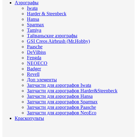
Аэрографы
Iwata
Harder & Steenbeck
Hansa
Sparmax
Tamiya
Тайваньские аэрографы
GSI Creos Airbrush (Mr.Hobby)
Paasche
DeVilbiss
Fengda
NEOECO
Badger
Revell
Доп элементы
Запчасти для аэрографов Iwata
Запчасти для аэрографов Harder&Steenbeck
Запчасти для аэрографов Hansa
Запчасти для аэрографов Sparmax
Запчасти для аэрографов Paasche
Запчасти для аэрографов NeoEco
Краскопульты