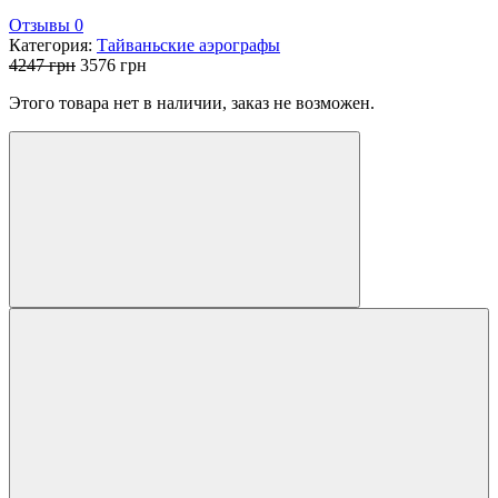
Отзывы 0
Категория:
Тайваньские аэрографы
Первоначальная
Текущая
4247
грн
3576
грн
цена
цена:
Этого товара нет в наличии, заказ не возможен.
составляла
3576 грн.
4247 грн.