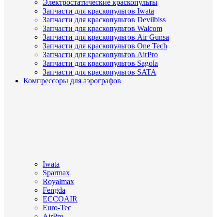
Электростатические краскопульты
Запчасти для краскопультов Iwata
Запчасти для краскопультов Devilbiss
Запчасти для краскопультов Walcom
Запчасти для краскопультов Air Gunsa
Запчасти для краскопультов One Tech
Запчасти для краскопультов AirPro
Запчасти для краскопультов Sagola
Запчасти для краскопультов SATA
Компрессоры для аэрографов
Iwata
Sparmax
Royalmax
Fengda
ECCOAIR
Euro-Tec
AirPro