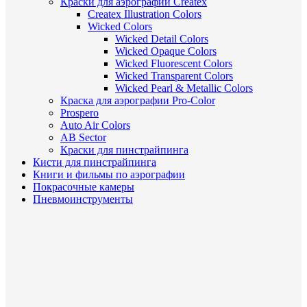
Краски для аэрографии Createx
Createx Illustration Colors
Wicked Colors
Wicked Detail Colors
Wicked Opaque Colors
Wicked Fluorescent Colors
Wicked Transparent Colors
Wicked Pearl & Metallic Colors
Краска для аэрографии Pro-Color
Prospero
Auto Air Colors
AB Sector
Краски для пинстрайпинга
Кисти для пинстрайпинга
Книги и фильмы по аэрографии
Покрасочные камеры
Пневмоинструменты