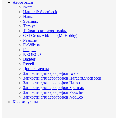
Аэрографы
Iwata
Harder & Steenbeck
Hansa
Sparmax
Tamiya
Тайваньские аэрографы
GSI Creos Airbrush (Mr.Hobby)
Paasche
DeVilbiss
Fengda
NEOECO
Badger
Revell
Доп элементы
Запчасти для аэрографов Iwata
Запчасти для аэрографов Harder&Steenbeck
Запчасти для аэрографов Hansa
Запчасти для аэрографов Sparmax
Запчасти для аэрографов Paasche
Запчасти для аэрографов NeoEco
Краскопульты