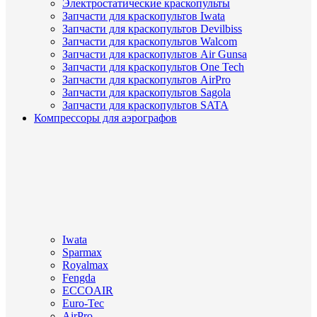
Электростатические краскопульты
Запчасти для краскопультов Iwata
Запчасти для краскопультов Devilbiss
Запчасти для краскопультов Walcom
Запчасти для краскопультов Air Gunsa
Запчасти для краскопультов One Tech
Запчасти для краскопультов AirPro
Запчасти для краскопультов Sagola
Запчасти для краскопультов SATA
Компрессоры для аэрографов
Iwata
Sparmax
Royalmax
Fengda
ECCOAIR
Euro-Tec
AirPro