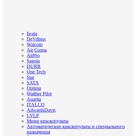
Iwata
DeVilbiss
Walcom
Air Gunsa
AirPro
Sagola
DURR
One Tech
Star
SATA
Optima
Walther Pilot
Auarita
ITALCO
AdwardsDavis
LVLP
Мини краскопульты
Автоматические краскопульты и специального
назначения