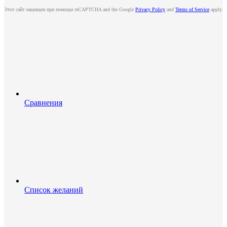
Этот сайт защищен при помощи reCAPTCHA and the Google
Privacy Policy
and
Terms of Service
apply.
Сравнения
Список желаний