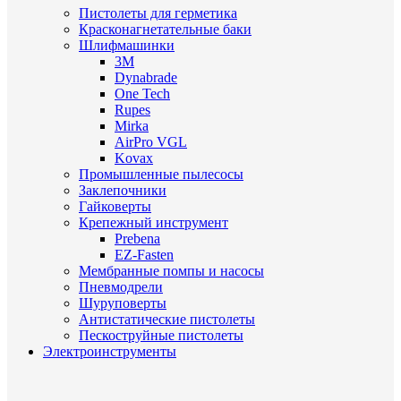
Пистолеты для герметика
Красконагнетательные баки
Шлифмашинки
3M
Dynabrade
One Tech
Rupes
Mirka
AirPro VGL
Kovax
Промышленные пылесосы
Заклепочники
Гайковерты
Крепежный инструмент
Prebena
EZ-Fasten
Мембранные помпы и насосы
Пневмодрели
Шуруповерты
Антистатические пистолеты
Пескоструйные пистолеты
Электроинструменты