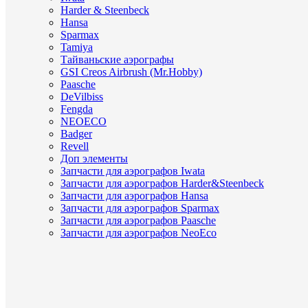
Harder & Steenbeck
Hansa
Sparmax
Tamiya
Тайваньские аэрографы
GSI Creos Airbrush (Mr.Hobby)
Paasche
DeVilbiss
Fengda
NEOECO
Badger
Revell
Доп элементы
Запчасти для аэрографов Iwata
Запчасти для аэрографов Harder&Steenbeck
Запчасти для аэрографов Hansa
Запчасти для аэрографов Sparmax
Запчасти для аэрографов Paasche
Запчасти для аэрографов NeoEco