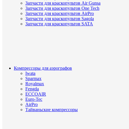
Запчасти для краскопультов Air Gunsa
Запчасти для краскопультов One Tech
Запчасти для краскопультов AirPro
Запчасти для краскопультов Sagola
Запчасти для краскопультов SATA
Компрессоры для аэрографов
Iwata
Sparmax
Royalmax
Fengda
ECCOAIR
Euro-Tec
AirPro
Тайваньские компрессоры