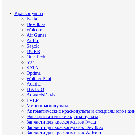
Краскопульты
Iwata
DeVilbiss
Walcom
Air Gunsa
AirPro
Sagola
DURR
One Tech
Star
SATA
Optima
Walther Pilot
Auarita
ITALCO
AdwardsDavis
LVLP
Мини краскопульты
Автоматические краскопульты и специального назн
Электростатические краскопульты
Запчасти для краскопультов Iwata
Запчасти для краскопультов Devilbiss
Запчасти для краскопультов Walcom