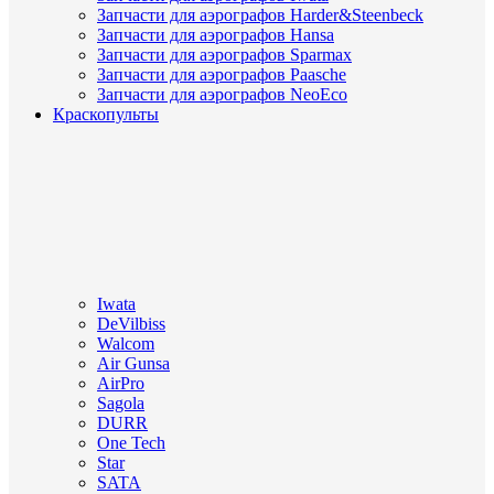
Запчасти для аэрографов Harder&Steenbeck
Запчасти для аэрографов Hansa
Запчасти для аэрографов Sparmax
Запчасти для аэрографов Paasche
Запчасти для аэрографов NeoEco
Краскопульты
Iwata
DeVilbiss
Walcom
Air Gunsa
AirPro
Sagola
DURR
One Tech
Star
SATA