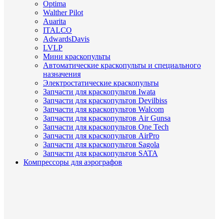
Optima
Walther Pilot
Auarita
ITALCO
AdwardsDavis
LVLP
Мини краскопульты
Автоматические краскопульты и специального
назначения
Электростатические краскопульты
Запчасти для краскопультов Iwata
Запчасти для краскопультов Devilbiss
Запчасти для краскопультов Walcom
Запчасти для краскопультов Air Gunsa
Запчасти для краскопультов One Tech
Запчасти для краскопультов AirPro
Запчасти для краскопультов Sagola
Запчасти для краскопультов SATA
Компрессоры для аэрографов