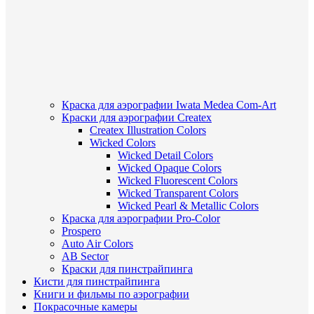
Краска для аэрографии Iwata Medea Com-Art
Краски для аэрографии Createx
Createx Illustration Colors
Wicked Colors
Wicked Detail Colors
Wicked Opaque Colors
Wicked Fluorescent Colors
Wicked Transparent Colors
Wicked Pearl & Metallic Colors
Краска для аэрографии Pro-Color
Prospero
Auto Air Colors
AB Sector
Краски для пинстрайпинга
Кисти для пинстрайпинга
Книги и фильмы по аэрографии
Покрасочные камеры