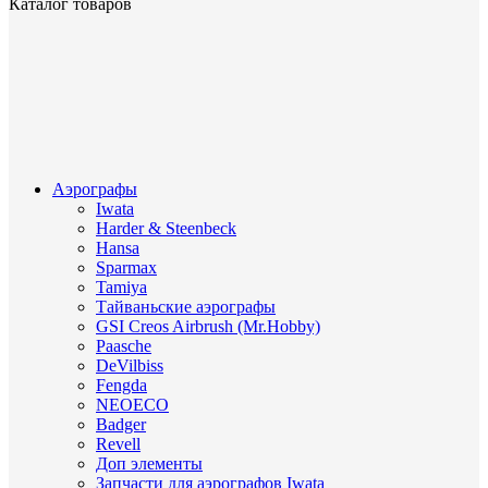
Каталог товаров
Аэрографы
Iwata
Harder & Steenbeck
Hansa
Sparmax
Tamiya
Тайваньские аэрографы
GSI Creos Airbrush (Mr.Hobby)
Paasche
DeVilbiss
Fengda
NEOECO
Badger
Revell
Доп элементы
Запчасти для аэрографов Iwata