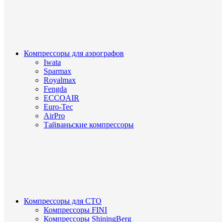
Компрессоры для аэрографов
Iwata
Sparmax
Royalmax
Fengda
ECCOAIR
Euro-Tec
AirPro
Тайваньские компрессоры
Компрессоры для СТО
Компрессоры FINI
Компрессоры ShiningBerg