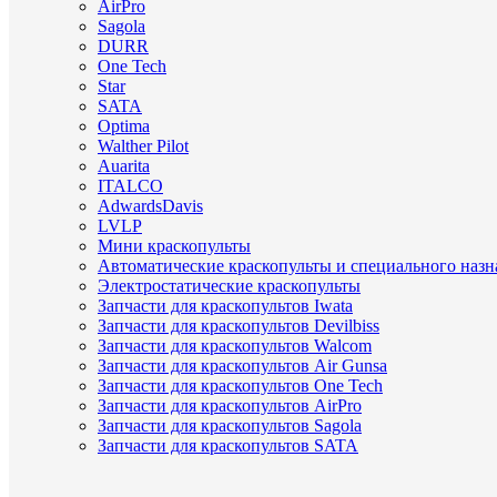
AirPro
Sagola
DURR
One Tech
Star
SATA
Optima
Walther Pilot
Auarita
ITALCO
AdwardsDavis
LVLP
Мини краскопульты
Автоматические краскопульты и специального назн
Электростатические краскопульты
Запчасти для краскопультов Iwata
Запчасти для краскопультов Devilbiss
Запчасти для краскопультов Walcom
Запчасти для краскопультов Air Gunsa
Запчасти для краскопультов One Tech
Запчасти для краскопультов AirPro
Запчасти для краскопультов Sagola
Запчасти для краскопультов SATA