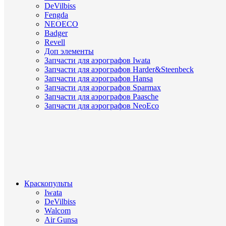
DeVilbiss
Fengda
NEOECO
Badger
Revell
Доп элементы
Запчасти для аэрографов Iwata
Запчасти для аэрографов Harder&Steenbeck
Запчасти для аэрографов Hansa
Запчасти для аэрографов Sparmax
Запчасти для аэрографов Paasche
Запчасти для аэрографов NeoEco
Краскопульты
Iwata
DeVilbiss
Walcom
Air Gunsa