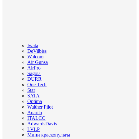
Iwata
DeVilbiss
Walcom
Air Gunsa
AirPro
Sagola
DURR
One Tech
Star
SATA
Optima
Walther Pilot
Auarita
ITALCO
AdwardsDavis
LVLP
Мини краскопульты