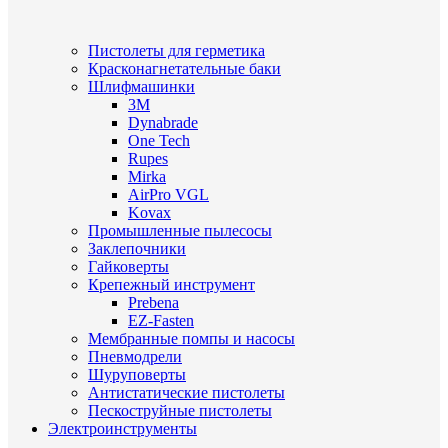
Пистолеты для герметика
Красконагнетательные баки
Шлифмашинки
3M
Dynabrade
One Tech
Rupes
Mirka
AirPro VGL
Kovax
Промышленные пылесосы
Заклепочники
Гайковерты
Крепежный инструмент
Prebena
EZ-Fasten
Мембранные помпы и насосы
Пневмодрели
Шуруповерты
Антистатические пистолеты
Пескоструйные пистолеты
Электроинструменты