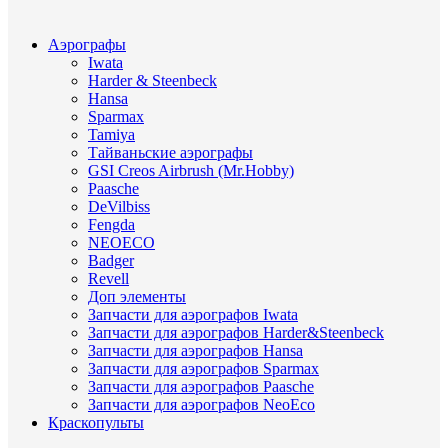
Аэрографы
Iwata
Harder & Steenbeck
Hansa
Sparmax
Tamiya
Тайваньские аэрографы
GSI Creos Airbrush (Mr.Hobby)
Paasche
DeVilbiss
Fengda
NEOECO
Badger
Revell
Доп элементы
Запчасти для аэрографов Iwata
Запчасти для аэрографов Harder&Steenbeck
Запчасти для аэрографов Hansa
Запчасти для аэрографов Sparmax
Запчасти для аэрографов Paasche
Запчасти для аэрографов NeoEco
Краскопульты