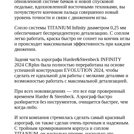
обновленной системе бачков и новой спусковой
педальке, вдохновленной восточными техниками, вы
почувствуете кончиком пальца совершенно новый
уровень точности и связи с движением иглы.
Сопло системы TITANIUM Infinity диаметром 0,25 мм
обеспечивает беспрецедентную детализацию. С соплом
легко работать, краска быстро не сохнет на кончик иглы
и происходит максимальная эффективность при каждом
движении.
Задняя часть аэрографа Harder&Steenbeck INFINITY
2024 CRplus была полностью переработана на основе
успешной конструкции EVOLUTION 2024, чтобы
сделать ее идеальной для работы с мелкими деталями и
возможностью работать с максимальной детализацией.
При всех нововведениях — это все еще проверенный
временем Harder & Steenbeck. Аэрограф быстро
разбирается без инструментов, очищается быстрее, чем
когда-либо.
И хотя компания стремилась сделать самый красивый
аэрограф, он также сделан очень прочным и надежным.
С тройным хромированием корпуса и соплом
TITANIUM, он настолько прочен, насколько это