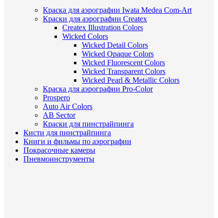
Краска для аэрографии Iwata Medea Com-Art
Краски для аэрографии Createx
Createx Illustration Colors
Wicked Colors
Wicked Detail Colors
Wicked Opaque Colors
Wicked Fluorescent Colors
Wicked Transparent Colors
Wicked Pearl & Metallic Colors
Краска для аэрографии Pro-Color
Prospero
Auto Air Colors
AB Sector
Краски для пинстрайпинга
Кисти для пинстрайпинга
Книги и фильмы по аэрографии
Покрасочные камеры
Пневмоинструменты