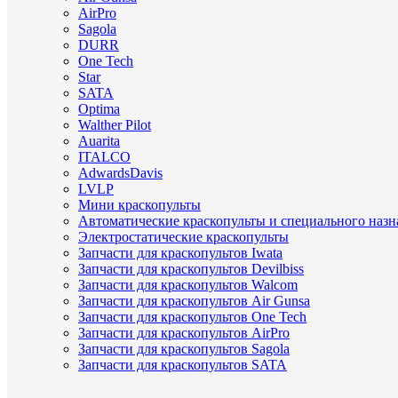
AirPro
Sagola
DURR
One Tech
Star
SATA
Optima
Walther Pilot
Auarita
ITALCO
AdwardsDavis
LVLP
Мини краскопульты
Автоматические краскопульты и специального назн
Электростатические краскопульты
Запчасти для краскопультов Iwata
Запчасти для краскопультов Devilbiss
Запчасти для краскопультов Walcom
Запчасти для краскопультов Air Gunsa
Запчасти для краскопультов One Tech
Запчасти для краскопультов AirPro
Запчасти для краскопультов Sagola
Запчасти для краскопультов SATA