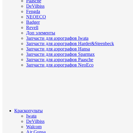
Paasche
DeVilbiss
Fengda
NEOECO
Badger
Revell
Доп элементы
Запчасти для аэрографов Iwata
Запчасти для аэрографов Harder&Steenbeck
Запчасти для аэрографов Hansa
Запчасти для аэрографов Sparmax
Запчасти для аэрографов Paasche
Запчасти для аэрографов NeoEco
Краскопульты
Iwata
DeVilbiss
Walcom
Air Gunsa