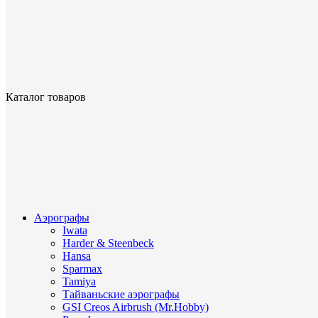
Каталог товаров
Аэрографы
Iwata
Harder & Steenbeck
Hansa
Sparmax
Tamiya
Тайваньские аэрографы
GSI Creos Airbrush (Mr.Hobby)