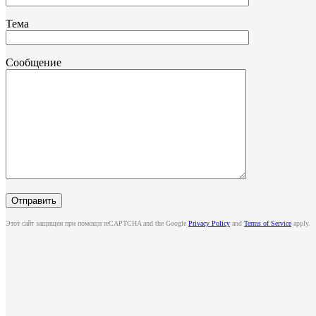
Тема
Сообщение
Этот сайт защищен при помощи reCAPTCHA and the Google
Privacy Policy
and
Terms of Service
apply.