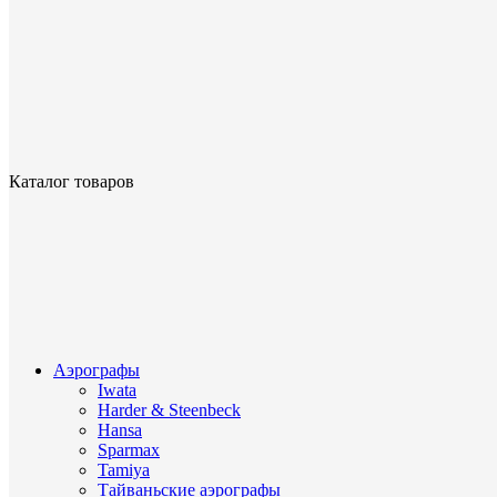
Каталог товаров
Аэрографы
Iwata
Harder & Steenbeck
Hansa
Sparmax
Tamiya
Тайваньские аэрографы