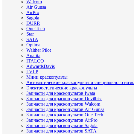
Walcom
Air Gunsa
AirPro
Sagola
DURR
One Tech
Star
SATA
Optima
Walther Pilot
Auarita
ITALCO
AdwardsDavis
LVLP
Мини краскопульты
Автоматические краскопульты и специального назн
Электростатические краскопульты
Запчасти для краскопультов Iwata
Запчасти для краскопультов Devilbiss
Запчасти для краскопультов Walcom
Запчасти для краскопультов Air Gunsa
Запчасти для краскопультов One Tech
Запчасти для краскопультов AirPro
Запчасти для краскопультов Sagola
Запчасти для краскопультов SATA