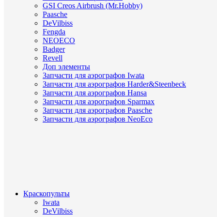
GSI Creos Airbrush (Mr.Hobby)
Paasche
DeVilbiss
Fengda
NEOECO
Badger
Revell
Доп элементы
Запчасти для аэрографов Iwata
Запчасти для аэрографов Harder&Steenbeck
Запчасти для аэрографов Hansa
Запчасти для аэрографов Sparmax
Запчасти для аэрографов Paasche
Запчасти для аэрографов NeoEco
Краскопульты
Iwata
DeVilbiss