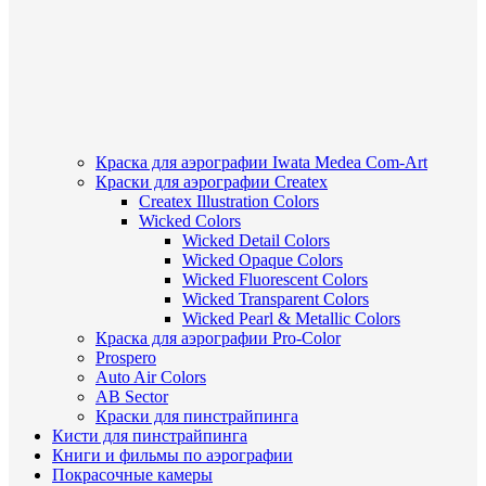
Краска для аэрографии Iwata Medea Com-Art
Краски для аэрографии Createx
Createx Illustration Colors
Wicked Colors
Wicked Detail Colors
Wicked Opaque Colors
Wicked Fluorescent Colors
Wicked Transparent Colors
Wicked Pearl & Metallic Colors
Краска для аэрографии Pro-Color
Prospero
Auto Air Colors
AB Sector
Краски для пинстрайпинга
Кисти для пинстрайпинга
Книги и фильмы по аэрографии
Покрасочные камеры