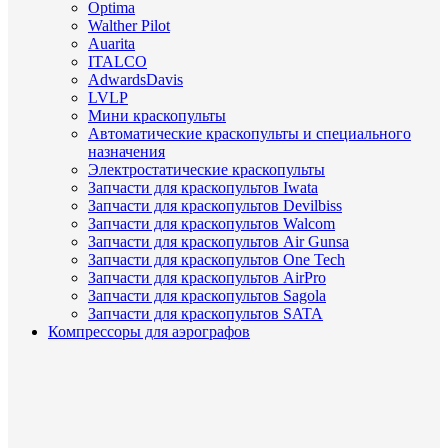
Optima
Walther Pilot
Auarita
ITALCO
AdwardsDavis
LVLP
Мини краскопульты
Автоматические краскопульты и специального
назначения
Электростатические краскопульты
Запчасти для краскопультов Iwata
Запчасти для краскопультов Devilbiss
Запчасти для краскопультов Walcom
Запчасти для краскопультов Air Gunsa
Запчасти для краскопультов One Tech
Запчасти для краскопультов AirPro
Запчасти для краскопультов Sagola
Запчасти для краскопультов SATA
Компрессоры для аэрографов