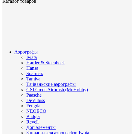
Каталог товаров
Аэрографы
Iwata
Harder & Steenbeck
Hansa
Sparmax
Tamiya
Тайваньские аэрографы
GSI Creos Airbrush (Mr.Hobby)
Paasche
DeVilbiss
Fengda
NEOECO
Badger
Revell
Доп элементы
Запчасти для аэрографов Iwata