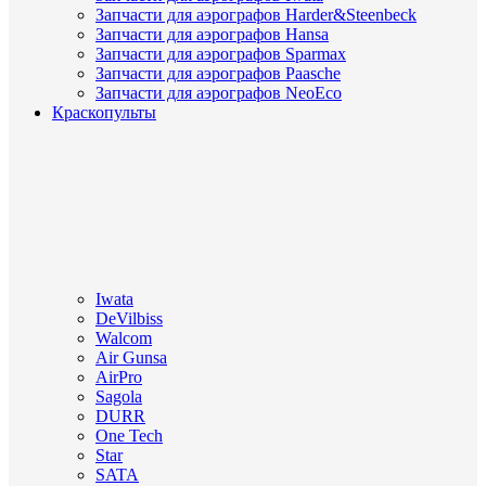
Запчасти для аэрографов Harder&Steenbeck
Запчасти для аэрографов Hansa
Запчасти для аэрографов Sparmax
Запчасти для аэрографов Paasche
Запчасти для аэрографов NeoEco
Краскопульты
Iwata
DeVilbiss
Walcom
Air Gunsa
AirPro
Sagola
DURR
One Tech
Star
SATA