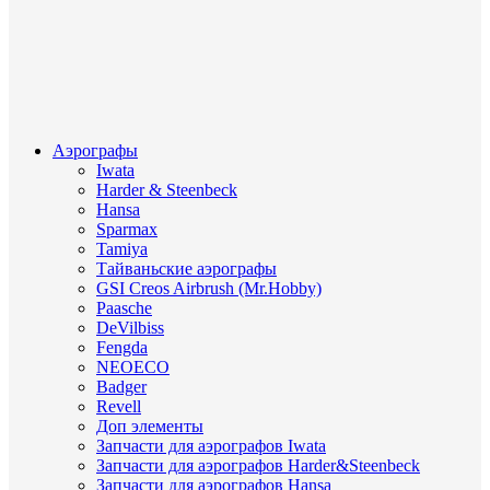
Аэрографы
Iwata
Harder & Steenbeck
Hansa
Sparmax
Tamiya
Тайваньские аэрографы
GSI Creos Airbrush (Mr.Hobby)
Paasche
DeVilbiss
Fengda
NEOECO
Badger
Revell
Доп элементы
Запчасти для аэрографов Iwata
Запчасти для аэрографов Harder&Steenbeck
Запчасти для аэрографов Hansa