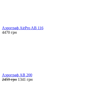
Аэрограф AirPro AB 116
4470
грн
Аэрограф AB 200
Первоначальная
Текущая
2459
грн
1341
грн
цена
цена:
составляла
1341 грн.
2459 грн.