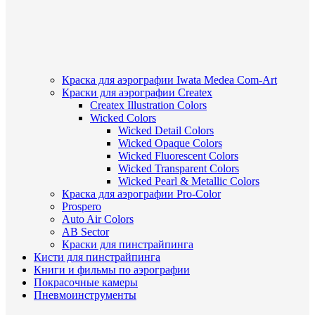
Краска для аэрографии Iwata Medea Com-Art
Краски для аэрографии Createx
Createx Illustration Colors
Wicked Colors
Wicked Detail Colors
Wicked Opaque Colors
Wicked Fluorescent Colors
Wicked Transparent Colors
Wicked Pearl & Metallic Colors
Краска для аэрографии Pro-Color
Prospero
Auto Air Colors
AB Sector
Краски для пинстрайпинга
Кисти для пинстрайпинга
Книги и фильмы по аэрографии
Покрасочные камеры
Пневмоинструменты