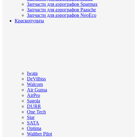
Запчасти для аэрографов Sparmax
Запчасти для аэрографов Paasche
Запчасти для аэрографов NeoEco
Краскопульты
Iwata
DeVilbiss
Walcom
Air Gunsa
AirPro
Sagola
DURR
One Tech
Star
SATA
Optima
Walther Pilot