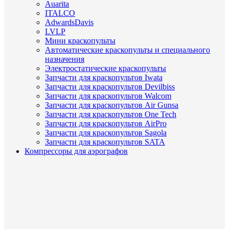
Auarita
ITALCO
AdwardsDavis
LVLP
Мини краскопульты
Автоматические краскопульты и специального
назначения
Электростатические краскопульты
Запчасти для краскопультов Iwata
Запчасти для краскопультов Devilbiss
Запчасти для краскопультов Walcom
Запчасти для краскопультов Air Gunsa
Запчасти для краскопультов One Tech
Запчасти для краскопультов AirPro
Запчасти для краскопультов Sagola
Запчасти для краскопультов SATA
Компрессоры для аэрографов