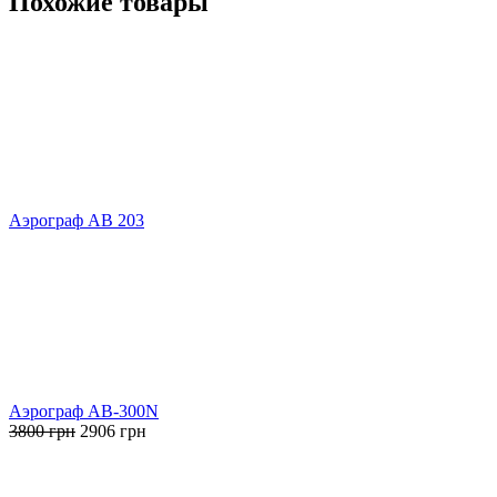
Похожие товары
Аэрограф АВ 203
Аэрограф AB-300N
Первоначальная
Текущая
3800
грн
2906
грн
цена
цена:
составляла
2906 грн.
3800 грн.