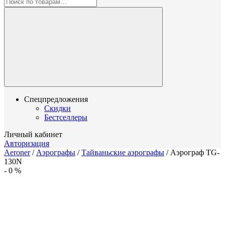
Спецпредложения
Скидки
Бестселлеры
Личный кабинет
Авторизация
Aeroner
/
Аэрографы
/
Тайваньские аэрографы
/
Аэрограф TG-
130N
-
0
%