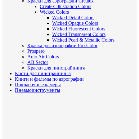
Краски для аэрографии Createx
Createx Illustration Colors
Wicked Colors
Wicked Detail Colors
Wicked Opaque Colors
Wicked Fluorescent Colors
Wicked Transparent Colors
Wicked Pearl & Metallic Colors
Краска для аэрографии Pro-Color
Prospero
Auto Air Colors
AB Sector
Краски для пинстрайпинга
Кисти для пинстрайпинга
Книги и фильмы по аэрографии
Покрасочные камеры
Пневмоинструменты