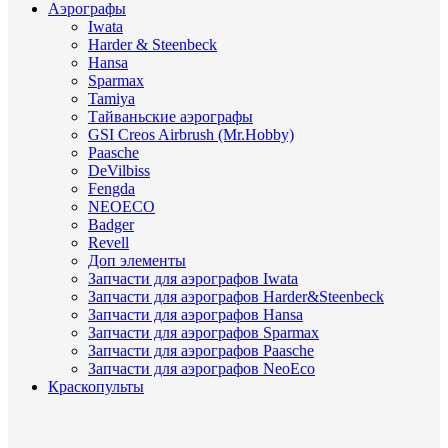
Аэрографы
Iwata
Harder & Steenbeck
Hansa
Sparmax
Tamiya
Тайваньские аэрографы
GSI Creos Airbrush (Mr.Hobby)
Paasche
DeVilbiss
Fengda
NEOECO
Badger
Revell
Доп элементы
Запчасти для аэрографов Iwata
Запчасти для аэрографов Harder&Steenbeck
Запчасти для аэрографов Hansa
Запчасти для аэрографов Sparmax
Запчасти для аэрографов Paasche
Запчасти для аэрографов NeoEco
Краскопульты