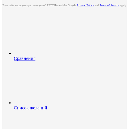
Этот сайт защищен при помощи reCAPTCHA and the Google
Privacy Policy
and
Terms of Service
apply.
Сравнения
Список желаний