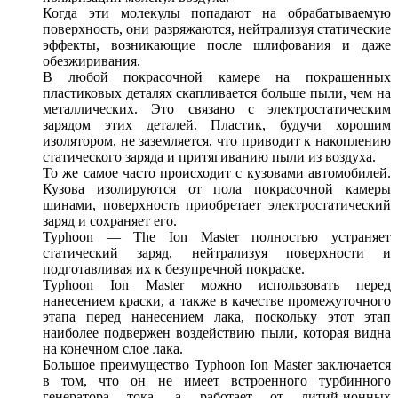
Когда эти молекулы попадают на обрабатываемую
поверхность, они разряжаются, нейтрализуя статические
эффекты, возникающие после шлифования и даже
обезжиривания.
В любой покрасочной камере на покрашенных
пластиковых деталях скапливается больше пыли, чем на
металлических. Это связано с электростатическим
зарядом этих деталей. Пластик, будучи хорошим
изолятором, не заземляется, что приводит к накоплению
статического заряда и притягиванию пыли из воздуха.
То же самое часто происходит с кузовами автомобилей.
Кузова изолируются от пола покрасочной камеры
шинами, поверхность приобретает электростатический
заряд и сохраняет его.
Typhoon — The Ion Master полностью устраняет
статический заряд, нейтрализуя поверхности и
подготавливая их к безупречной покраске.
Typhoon Ion Master можно использовать перед
нанесением краски, а также в качестве промежуточного
этапа перед нанесением лака, поскольку этот этап
наиболее подвержен воздействию пыли, которая видна
на конечном слое лака.
Большое преимущество Typhoon Ion Master заключается
в том, что он не имеет встроенного турбинного
генератора тока, а работает от литий-ионных