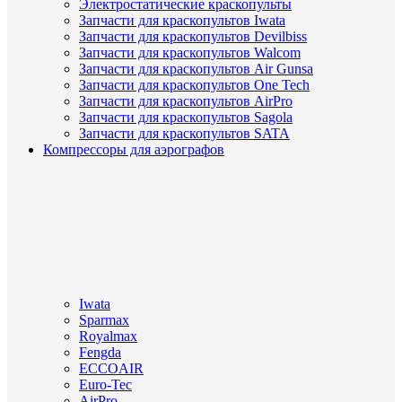
Электростатические краскопульты
Запчасти для краскопультов Iwata
Запчасти для краскопультов Devilbiss
Запчасти для краскопультов Walcom
Запчасти для краскопультов Air Gunsa
Запчасти для краскопультов One Tech
Запчасти для краскопультов AirPro
Запчасти для краскопультов Sagola
Запчасти для краскопультов SATA
Компрессоры для аэрографов
Iwata
Sparmax
Royalmax
Fengda
ECCOAIR
Euro-Tec
AirPro