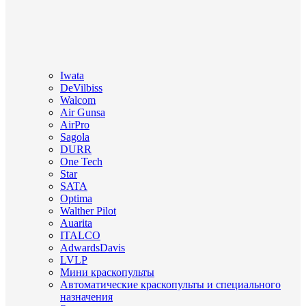
Iwata
DeVilbiss
Walcom
Air Gunsa
AirPro
Sagola
DURR
One Tech
Star
SATA
Optima
Walther Pilot
Auarita
ITALCO
AdwardsDavis
LVLP
Мини краскопульты
Автоматические краскопульты и специального
назначения