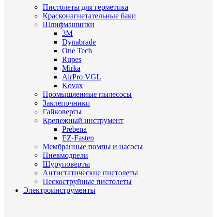
Пистолеты для герметика
Красконагнетательные баки
Шлифмашинки
3M
Dynabrade
One Tech
Rupes
Mirka
AirPro VGL
Kovax
Промышленные пылесосы
Заклепочники
Гайковерты
Крепежный инструмент
Prebena
EZ-Fasten
Мембранные помпы и насосы
Пневмодрели
Шуруповерты
Антистатические пистолеты
Пескоструйные пистолеты
Электроинструменты