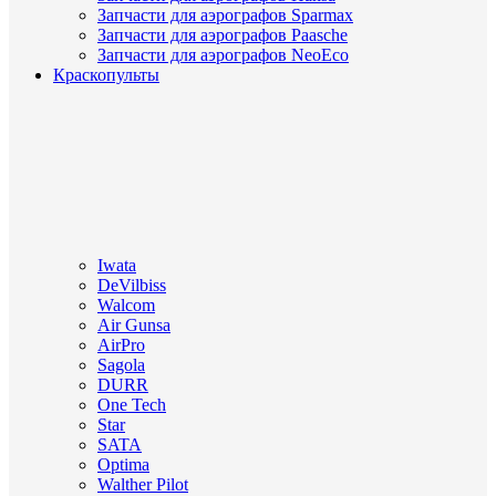
Запчасти для аэрографов Sparmax
Запчасти для аэрографов Paasche
Запчасти для аэрографов NeoEco
Краскопульты
Iwata
DeVilbiss
Walcom
Air Gunsa
AirPro
Sagola
DURR
One Tech
Star
SATA
Optima
Walther Pilot