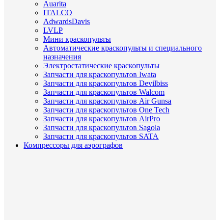
Auarita
ITALCO
AdwardsDavis
LVLP
Мини краскопульты
Автоматические краскопульты и специального
назначения
Электростатические краскопульты
Запчасти для краскопультов Iwata
Запчасти для краскопультов Devilbiss
Запчасти для краскопультов Walcom
Запчасти для краскопультов Air Gunsa
Запчасти для краскопультов One Tech
Запчасти для краскопультов AirPro
Запчасти для краскопультов Sagola
Запчасти для краскопультов SATA
Компрессоры для аэрографов