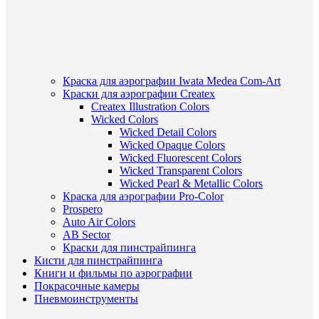
Краска для аэрографии Iwata Medea Com-Art
Краски для аэрографии Createx
Createx Illustration Colors
Wicked Colors
Wicked Detail Colors
Wicked Opaque Colors
Wicked Fluorescent Colors
Wicked Transparent Colors
Wicked Pearl & Metallic Colors
Краска для аэрографии Pro-Color
Prospero
Auto Air Colors
AB Sector
Краски для пинстрайпинга
Кисти для пинстрайпинга
Книги и фильмы по аэрографии
Покрасочные камеры
Пневмоинструменты