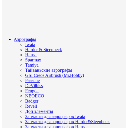
Аэрографы
Iwata
Harder & Steenbeck
Hansa
Sparmax
Tamiya
Тайваньские аэрографы
GSI Creos Airbrush (Mr.Hobby)
Paasche
DeVilbiss
Fengda
NEOECO
Badger
Revell
Доп элементы
Запчасти для аэрографов Iwata
Запчасти для аэрографов Harder&Steenbeck
Запчасти для аэрографов Hansa