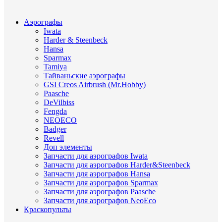
Аэрографы
Iwata
Harder & Steenbeck
Hansa
Sparmax
Tamiya
Тайваньские аэрографы
GSI Creos Airbrush (Mr.Hobby)
Paasche
DeVilbiss
Fengda
NEOECO
Badger
Revell
Доп элементы
Запчасти для аэрографов Iwata
Запчасти для аэрографов Harder&Steenbeck
Запчасти для аэрографов Hansa
Запчасти для аэрографов Sparmax
Запчасти для аэрографов Paasche
Запчасти для аэрографов NeoEco
Краскопульты