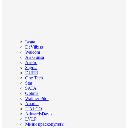
Iwata
DeVilbiss
Walcom
Air Gunsa
AirPro
Sagola
DURR
One Tech
Star
SATA
Optima
Walther Pilot
Auarita
ITALCO
AdwardsDavis
LVLP
Мини краскопульты