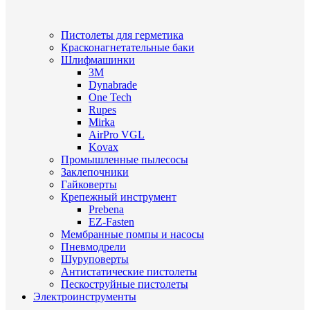
Пистолеты для герметика
Красконагнетательные баки
Шлифмашинки
3M
Dynabrade
One Tech
Rupes
Mirka
AirPro VGL
Kovax
Промышленные пылесосы
Заклепочники
Гайковерты
Крепежный инструмент
Prebena
EZ-Fasten
Мембранные помпы и насосы
Пневмодрели
Шуруповерты
Антистатические пистолеты
Пескоструйные пистолеты
Электроинструменты