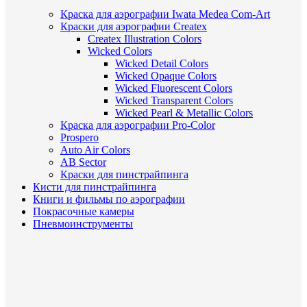
Краска для аэрографии Iwata Medea Com-Art
Краски для аэрографии Createx
Createx Illustration Colors
Wicked Colors
Wicked Detail Colors
Wicked Opaque Colors
Wicked Fluorescent Colors
Wicked Transparent Colors
Wicked Pearl & Metallic Colors
Краска для аэрографии Pro-Color
Prospero
Auto Air Colors
AB Sector
Краски для пинстрайпинга
Кисти для пинстрайпинга
Книги и фильмы по аэрографии
Покрасочные камеры
Пневмоинструменты