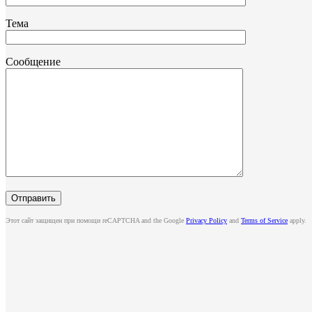
Тема
Сообщение
Этот сайт защищен при помощи reCAPTCHA and the Google
Privacy Policy
and
Terms of Service
apply.