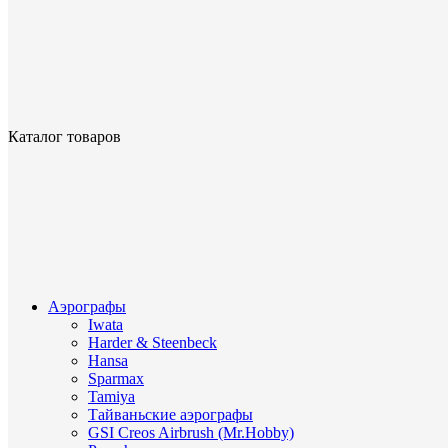
Каталог товаров
Аэрографы
Iwata
Harder & Steenbeck
Hansa
Sparmax
Tamiya
Тайваньские аэрографы
GSI Creos Airbrush (Mr.Hobby)