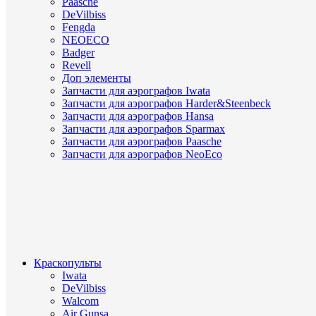
Paasche
DeVilbiss
Fengda
NEOECO
Badger
Revell
Доп элементы
Запчасти для аэрографов Iwata
Запчасти для аэрографов Harder&Steenbeck
Запчасти для аэрографов Hansa
Запчасти для аэрографов Sparmax
Запчасти для аэрографов Paasche
Запчасти для аэрографов NeoEco
Краскопульты
Iwata
DeVilbiss
Walcom
Air Gunsa