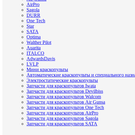
AirPro
Sagola
DURR
One Tech
Star
SATA
Optima
Walther Pilot
Auarita
ITALCO
AdwardsDavis
LVLP
Мини краскопульты
Автоматические краскопульты и специального назн
Электростатические краскопульты
Запчасти для краскопультов Iwata
Запчасти для краскопультов Devilbiss
Запчасти для краскопультов Walcom
Запчасти для краскопультов Air Gunsa
Запчасти для краскопультов One Tech
Запчасти для краскопультов AirPro
Запчасти для краскопультов Sagola
Запчасти для краскопультов SATA