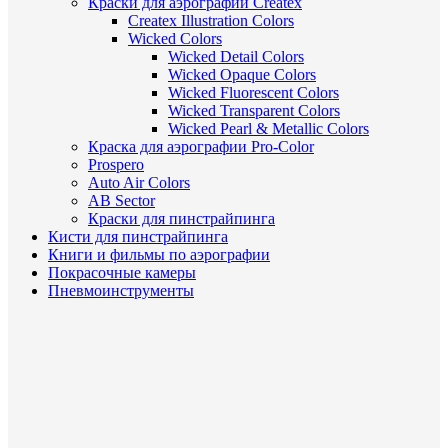
Краски для аэрографии Createx
Createx Illustration Colors
Wicked Colors
Wicked Detail Colors
Wicked Opaque Colors
Wicked Fluorescent Colors
Wicked Transparent Colors
Wicked Pearl & Metallic Colors
Краска для аэрографии Pro-Color
Prospero
Auto Air Colors
AB Sector
Краски для пинстрайпинга
Кисти для пинстрайпинга
Книги и фильмы по аэрографии
Покрасочные камеры
Пневмоинструменты