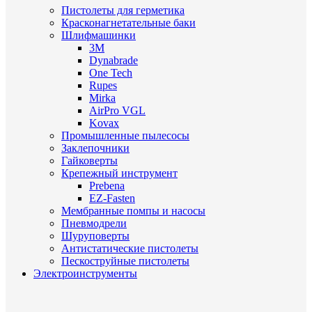
Пистолеты для герметика
Красконагнетательные баки
Шлифмашинки
3M
Dynabrade
One Tech
Rupes
Mirka
AirPro VGL
Kovax
Промышленные пылесосы
Заклепочники
Гайковерты
Крепежный инструмент
Prebena
EZ-Fasten
Мембранные помпы и насосы
Пневмодрели
Шуруповерты
Антистатические пистолеты
Пескоструйные пистолеты
Электроинструменты