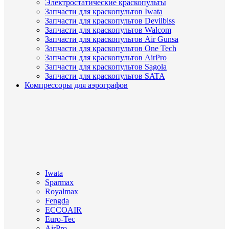
Электростатические краскопульты
Запчасти для краскопультов Iwata
Запчасти для краскопультов Devilbiss
Запчасти для краскопультов Walcom
Запчасти для краскопультов Air Gunsa
Запчасти для краскопультов One Tech
Запчасти для краскопультов AirPro
Запчасти для краскопультов Sagola
Запчасти для краскопультов SATA
Компрессоры для аэрографов
Iwata
Sparmax
Royalmax
Fengda
ECCOAIR
Euro-Tec
AirPro