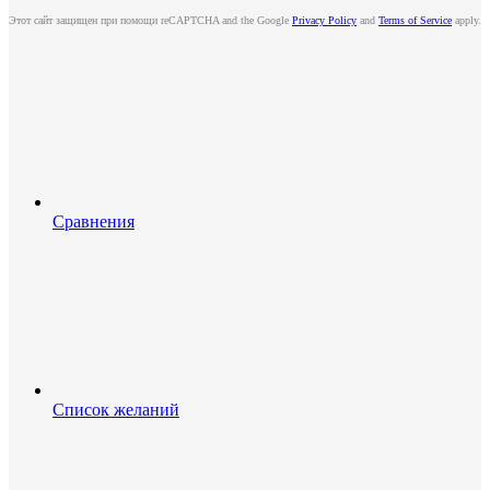
Этот сайт защищен при помощи reCAPTCHA and the Google
Privacy Policy
and
Terms of Service
apply.
Сравнения
Список желаний