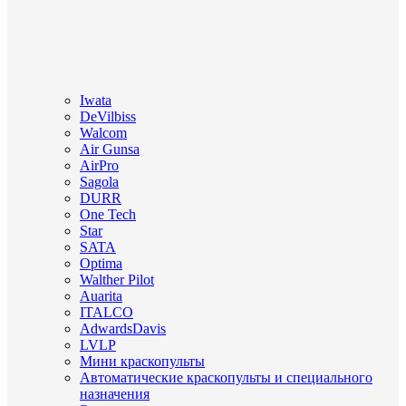
Iwata
DeVilbiss
Walcom
Air Gunsa
AirPro
Sagola
DURR
One Tech
Star
SATA
Optima
Walther Pilot
Auarita
ITALCO
AdwardsDavis
LVLP
Мини краскопульты
Автоматические краскопульты и специального
назначения