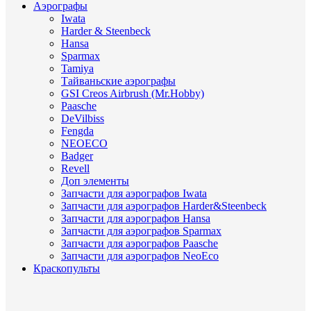
Аэрографы
Iwata
Harder & Steenbeck
Hansa
Sparmax
Tamiya
Тайваньские аэрографы
GSI Creos Airbrush (Mr.Hobby)
Paasche
DeVilbiss
Fengda
NEOECO
Badger
Revell
Доп элементы
Запчасти для аэрографов Iwata
Запчасти для аэрографов Harder&Steenbeck
Запчасти для аэрографов Hansa
Запчасти для аэрографов Sparmax
Запчасти для аэрографов Paasche
Запчасти для аэрографов NeoEco
Краскопульты