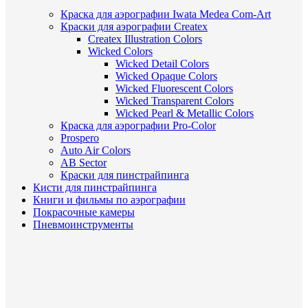
Краска для аэрографии Iwata Medea Com-Art
Краски для аэрографии Createx
Createx Illustration Colors
Wicked Colors
Wicked Detail Colors
Wicked Opaque Colors
Wicked Fluorescent Colors
Wicked Transparent Colors
Wicked Pearl & Metallic Colors
Краска для аэрографии Pro-Color
Prospero
Auto Air Colors
AB Sector
Краски для пинстрайпинга
Кисти для пинстрайпинга
Книги и фильмы по аэрографии
Покрасочные камеры
Пневмоинструменты