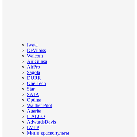
Iwata
DeVilbiss
Walcom
Air Gunsa
AirPro
Sagola
DURR
One Tech
Star
SATA
Optima
Walther Pilot
Auarita
ITALCO
AdwardsDavis
LVLP
Мини краскопульты