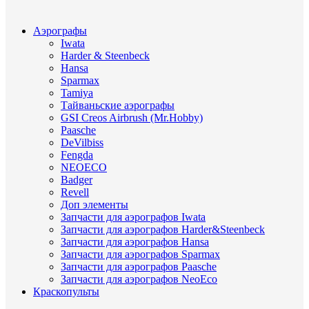
Аэрографы
Iwata
Harder & Steenbeck
Hansa
Sparmax
Tamiya
Тайваньские аэрографы
GSI Creos Airbrush (Mr.Hobby)
Paasche
DeVilbiss
Fengda
NEOECO
Badger
Revell
Доп элементы
Запчасти для аэрографов Iwata
Запчасти для аэрографов Harder&Steenbeck
Запчасти для аэрографов Hansa
Запчасти для аэрографов Sparmax
Запчасти для аэрографов Paasche
Запчасти для аэрографов NeoEco
Краскопульты