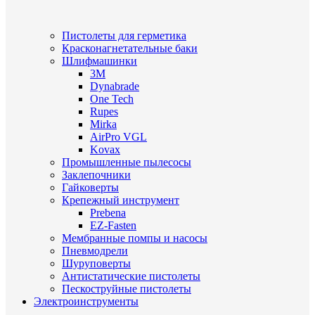
Пистолеты для герметика
Красконагнетательные баки
Шлифмашинки
3M
Dynabrade
One Tech
Rupes
Mirka
AirPro VGL
Kovax
Промышленные пылесосы
Заклепочники
Гайковерты
Крепежный инструмент
Prebena
EZ-Fasten
Мембранные помпы и насосы
Пневмодрели
Шуруповерты
Антистатические пистолеты
Пескоструйные пистолеты
Электроинструменты