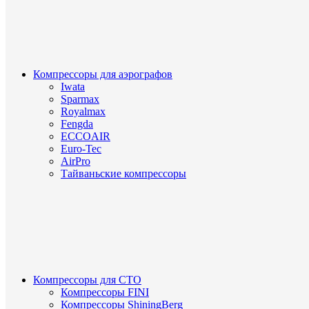
Компрессоры для аэрографов
Iwata
Sparmax
Royalmax
Fengda
ECCOAIR
Euro-Tec
AirPro
Тайваньские компрессоры
Компрессоры для СТО
Компрессоры FINI
Компрессоры ShiningBerg