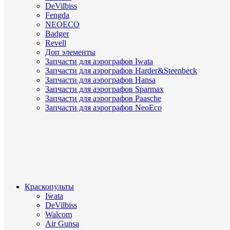
DeVilbiss
Fengda
NEOECO
Badger
Revell
Доп элементы
Запчасти для аэрографов Iwata
Запчасти для аэрографов Harder&Steenbeck
Запчасти для аэрографов Hansa
Запчасти для аэрографов Sparmax
Запчасти для аэрографов Paasche
Запчасти для аэрографов NeoEco
Краскопульты
Iwata
DeVilbiss
Walcom
Air Gunsa