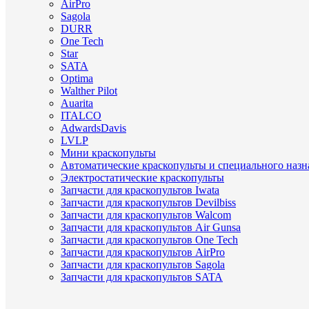
AirPro
Sagola
DURR
One Tech
Star
SATA
Optima
Walther Pilot
Auarita
ITALCO
AdwardsDavis
LVLP
Мини краскопульты
Автоматические краскопульты и специального назн
Электростатические краскопульты
Запчасти для краскопультов Iwata
Запчасти для краскопультов Devilbiss
Запчасти для краскопультов Walcom
Запчасти для краскопультов Air Gunsa
Запчасти для краскопультов One Tech
Запчасти для краскопультов AirPro
Запчасти для краскопультов Sagola
Запчасти для краскопультов SATA