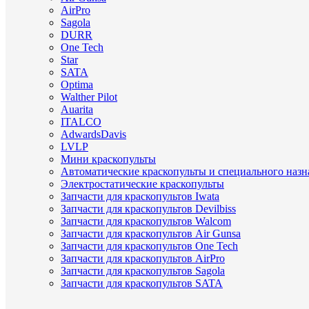
AirPro
Sagola
DURR
One Tech
Star
SATA
Optima
Walther Pilot
Auarita
ITALCO
AdwardsDavis
LVLP
Мини краскопульты
Автоматические краскопульты и специального назн
Электростатические краскопульты
Запчасти для краскопультов Iwata
Запчасти для краскопультов Devilbiss
Запчасти для краскопультов Walcom
Запчасти для краскопультов Air Gunsa
Запчасти для краскопультов One Tech
Запчасти для краскопультов AirPro
Запчасти для краскопультов Sagola
Запчасти для краскопультов SATA