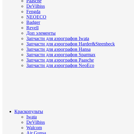
Paasche
DeVilbiss
Fengda
NEOECO
Badger
Revell
Доп элементы
Запчасти для аэрографов Iwata
Запчасти для аэрографов Harder&Steenbeck
Запчасти для аэрографов Hansa
Запчасти для аэрографов Sparmax
Запчасти для аэрографов Paasche
Запчасти для аэрографов NeoEco
Краскопульты
Iwata
DeVilbiss
Walcom
Air Gunsa