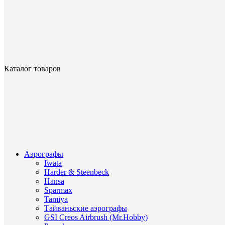
Каталог товаров
Аэрографы
Iwata
Harder & Steenbeck
Hansa
Sparmax
Tamiya
Тайваньские аэрографы
GSI Creos Airbrush (Mr.Hobby)