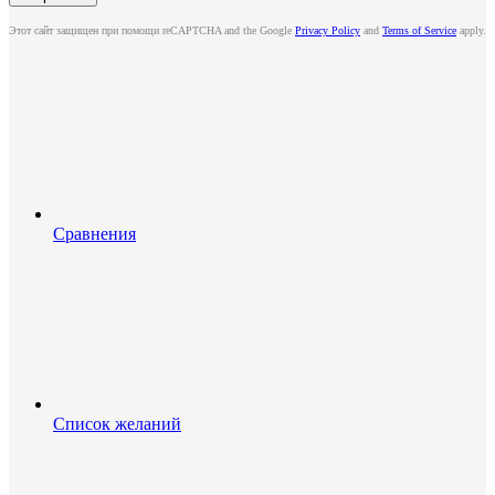
Этот сайт защищен при помощи reCAPTCHA and the Google
Privacy Policy
and
Terms of Service
apply.
Сравнения
Список желаний