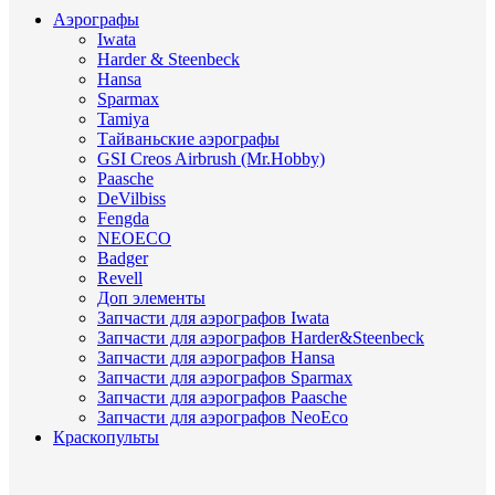
Аэрографы
Iwata
Harder & Steenbeck
Hansa
Sparmax
Tamiya
Тайваньские аэрографы
GSI Creos Airbrush (Mr.Hobby)
Paasche
DeVilbiss
Fengda
NEOECO
Badger
Revell
Доп элементы
Запчасти для аэрографов Iwata
Запчасти для аэрографов Harder&Steenbeck
Запчасти для аэрографов Hansa
Запчасти для аэрографов Sparmax
Запчасти для аэрографов Paasche
Запчасти для аэрографов NeoEco
Краскопульты