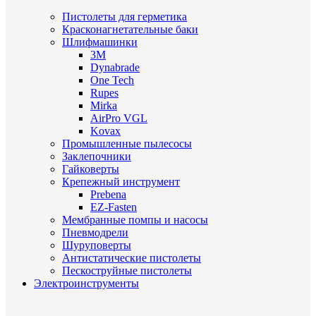
Пистолеты для герметика
Красконагнетательные баки
Шлифмашинки
3M
Dynabrade
One Tech
Rupes
Mirka
AirPro VGL
Kovax
Промышленные пылесосы
Заклепочники
Гайковерты
Крепежный инструмент
Prebena
EZ-Fasten
Мембранные помпы и насосы
Пневмодрели
Шуруповерты
Антистатические пистолеты
Пескоструйные пистолеты
Электроинструменты