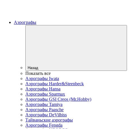
Аэрографы
Назад
Показать все
Аэрографы Iwata
Аэрографы Harder&Steenbeck
Аэрографы Hansa
Аэрографы Sparmax
Аэрографы GSI Creos (Mr.Hobby)
Аэрографы Tamiya
Аэрографы Paasche
Аэрографы DeVilbiss
Тайваньские аэрографы
Аэрографы Fengda