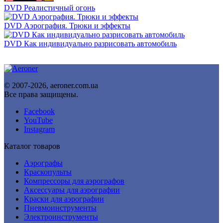
DVD Реалистичный огонь
DVD Аэрография. Трюки и эффекты
DVD Как индивидуально разрисовать автомобиль
© 2007-2026, aeroner.com.ua
Все права защищены.
Facebook
YouTube
Instagram
Каталог товаров
Аэрографы
Краскопульты
Компрессоры для аэрографов
Аксессуары для аэрографии
Краски для аэрографии
Пневмоинструменты
Электроинструменты