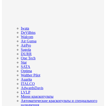
Iwata
DeVilbiss
Walcom
Air Gunsa
AirPro
Sagola
DURR
One Tech
Star
SATA
Optima
Walther Pilot
Auarita
ITALCO
AdwardsDavis
LVLP
Мини краскопульты
Автоматические краскопульты и специального
назначения