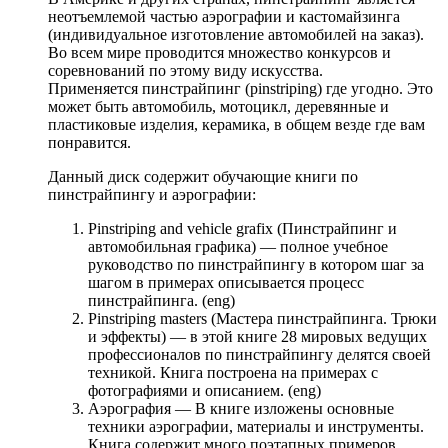
неотъемлемой частью аэрографии и кастомайзинга
(индивидуальное изготовление автомобилей на заказ).
Во всем мире проводится множество конкурсов и
соревнований по этому виду искусства.
Применяется пинстрайпинг (pinstriping) где угодно. Это
может быть автомобиль, мотоцикл, деревянные и
пластиковые изделия, керамика, в общем везде где вам
понравится.
Данный диск содержит обучающие книги по
пинстрайпингу и аэрографии:
Pinstriping and vehicle grafix (Пинстрайпинг и
автомобильная графика) — полное учебное
руководство по пинстрайпингу в котором шаг за
шагом в примерах описывается процесс
пинстрайпинга. (eng)
Pinstriping masters (Мастера пинстрайпинга. Трюки
и эффекты) — в этой книге 28 мировых ведущих
профессионалов по пинстрайпингу делятся своей
техникой. Книга построена на примерах с
фотографиями и описанием. (eng)
Аэрография — В книге изложены основные
техники аэрографии, материалы и инструменты.
Книга содержит много поэтапных примеров