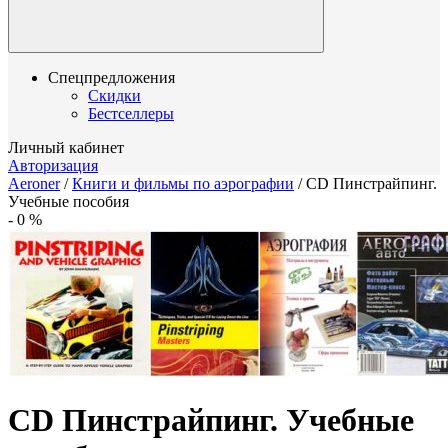
Спецпредложения
Скидки
Бестселлеры
Личный кабинет
Авторизация
Aeroner
/
Книги и фильмы по аэрографии
/
CD Пинстрайпинг.
Учебные пособия
-
0
%
CD Пинстрайпинг. Учебные