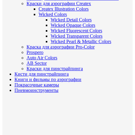
Краски для аэрографии Createx
Createx Illustration Colors
Wicked Colors
Wicked Detail Colors
Wicked Opaque Colors
Wicked Fluorescent Colors
Wicked Transparent Colors
Wicked Pearl & Metallic Colors
Краска для аэрографии Pro-Color
Prospero
Auto Air Colors
AB Sector
Краски для пинстрайпинга
Кисти для пинстрайпинга
Книги и фильмы по аэрографии
Покрасочные камеры
Пневмоинструменты