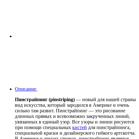
Описание
Пинстрайпинг (pinstriping)
— новый для нашей страны
вид искусства, который зародился в Америке и очень
сильно там развит. Пинстрайпинг — это рисование
длинных прямых и всевозможно закрученных линий,
увязанных в единый узор. Все узоры и линии рисуются
при помощи специальных
кистей
для пинстрайпинга,
специальной краски и дизайнерского гибкого артскотча.
В Америке и других странах, пинстрайпинг является