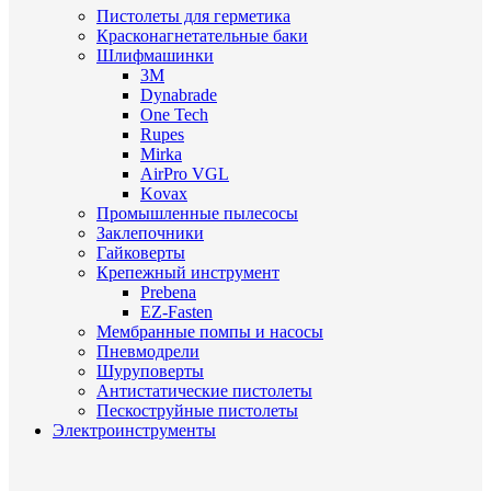
Пистолеты для герметика
Красконагнетательные баки
Шлифмашинки
3M
Dynabrade
One Tech
Rupes
Mirka
AirPro VGL
Kovax
Промышленные пылесосы
Заклепочники
Гайковерты
Крепежный инструмент
Prebena
EZ-Fasten
Мембранные помпы и насосы
Пневмодрели
Шуруповерты
Антистатические пистолеты
Пескоструйные пистолеты
Электроинструменты