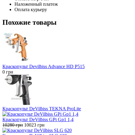
Наложенный платеж
Оплата курьеру
Похожие товары
Краскопульт Devilbiss Advance HD P515
0
грн
Краскопульт DeVilbiss TEKNA ProLite
Краскопульт DeVilbiss GPi Gp1 1,4
Первоначальная
Текущая
10280
грн
10023
грн
цена
цена: