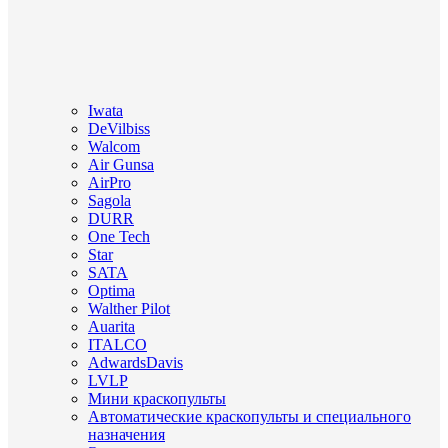
Iwata
DeVilbiss
Walcom
Air Gunsa
AirPro
Sagola
DURR
One Tech
Star
SATA
Optima
Walther Pilot
Auarita
ITALCO
AdwardsDavis
LVLP
Мини краскопульты
Автоматические краскопульты и специального
назначения