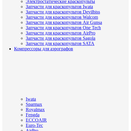
Электростатические краскопульты
Запчасти для краскопультов Iwata
Запчасти для краскопультов Devilbiss
Запчасти для краскопультов Walcom
Запчасти для краскопультов Air Gunsa
Запчасти для краскопультов One Tech
Запчасти для краскопультов AirPro
Запчасти для краскопультов Sagola
Запчасти для краскопультов SATA
Компрессоры для аэрографов
Iwata
Sparmax
Royalmax
Fengda
ECCOAIR
Euro-Tec
AirPro