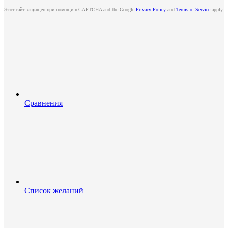
Этот сайт защищен при помощи reCAPTCHA and the Google
Privacy Policy
and
Terms of Service
apply.
Сравнения
Список желаний