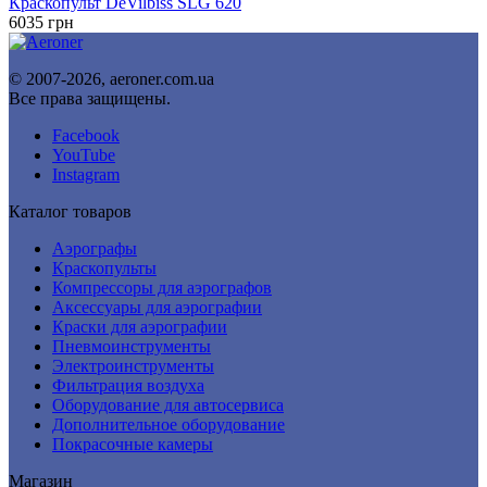
составляла
10023 грн.
Краскопульт DeVilbiss SLG 620
10280 грн.
6035
грн
© 2007-2026, aeroner.com.ua
Все права защищены.
Facebook
YouTube
Instagram
Каталог товаров
Аэрографы
Краскопульты
Компрессоры для аэрографов
Аксессуары для аэрографии
Краски для аэрографии
Пневмоинструменты
Электроинструменты
Фильтрация воздуха
Оборудование для автосервиса
Дополнительное оборудование
Покрасочные камеры
Магазин