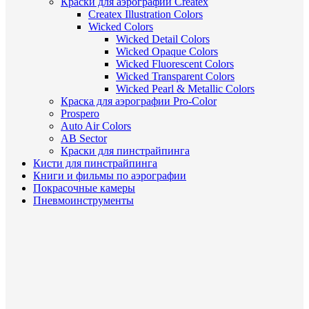
Краски для аэрографии Createx
Createx Illustration Colors
Wicked Colors
Wicked Detail Colors
Wicked Opaque Colors
Wicked Fluorescent Colors
Wicked Transparent Colors
Wicked Pearl & Metallic Colors
Краска для аэрографии Pro-Color
Prospero
Auto Air Colors
AB Sector
Краски для пинстрайпинга
Кисти для пинстрайпинга
Книги и фильмы по аэрографии
Покрасочные камеры
Пневмоинструменты