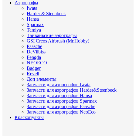
Аэрографы
Iwata
Harder & Steenbeck
Hansa
Sparmax
Tamiya
Тайваньские аэрографы
GSI Creos Airbrush (Mr.Hobby)
Paasche
DeVilbiss
Fengda
NEOECO
Badger
Revell
Доп элементы
Запчасти для аэрографов Iwata
Запчасти для аэрографов Harder&Steenbeck
Запчасти для аэрографов Hansa
Запчасти для аэрографов Sparmax
Запчасти для аэрографов Paasche
Запчасти для аэрографов NeoEco
Краскопульты