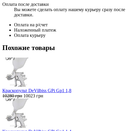
Оплата после доставки
Вы можете сделать оплату нашему курьеру сразу после
доставки.
Оплата на р/счет
Наложенный платеж
Оплата курьеру
Похожие товары
Краскопульт DeVilbiss GPi Gp1 1,8
Первоначальная
Текущая
10280
грн
10023
грн
цена
цена:
составляла
10023 грн.
10280 грн.