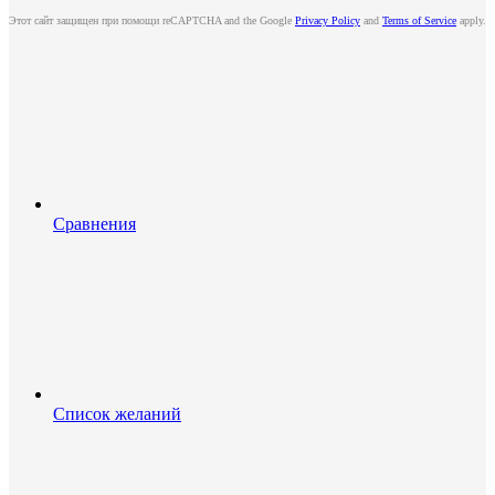
Этот сайт защищен при помощи reCAPTCHA and the Google
Privacy Policy
and
Terms of Service
apply.
Сравнения
Список желаний