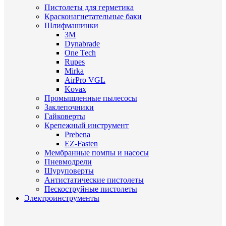
Пистолеты для герметика
Красконагнетательные баки
Шлифмашинки
3M
Dynabrade
One Tech
Rupes
Mirka
AirPro VGL
Kovax
Промышленные пылесосы
Заклепочники
Гайковерты
Крепежный инструмент
Prebena
EZ-Fasten
Мембранные помпы и насосы
Пневмодрели
Шуруповерты
Антистатические пистолеты
Пескоструйные пистолеты
Электроинструменты