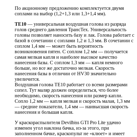
По акционному предложению комплектуется двумя
соплами на выбор (1,2+1,3 или 1,3+1,4 мм).
TE10
— универсальная воздушная голова из разряда
голов среднего давления ТрансТех. Универсальность
головы позволяет наносить базу и лак. Голова работает с
базой в сочетании с соплами 1,2 и 1,3 мм. В сочетании с
соплом 1,4 мм — может быть вероятность
возникновения пятен. С соплом 1,2 мм — получается
самая мелкая капля и наиболее высокое качество
нанесения базы. С соплом 1,3 мм — капля немного
больше, но все же достаточно мелкая. Скорость
нанесения базы в отличии от HV30 значительно
увеличится.
Воздушная голова ТЕ10 работает со всеми размерами
сопел. Тут маляр должен определиться, что более
необходимо, скорость нанесения или размер капли.
Сопло 1,2 мм — капля мелкая и скорость малая, 1,3 мм
— средние показатели, 1,4 мм — наивысшая скорость
нанесения и большая капля.
У краскораспылителя Devilbiss GTI Pro Lite удачно
изменен угол наклона бачка, из-за этого, при
заполненном бачке, краскопульт не «клюет» и имеет