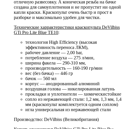
отличную развесовку. А коническая резьба на бачке
создана для самоуплотнения и не пропустит ни одной
капли краски. Краскопульт очень быстр и прост в
разборке и максимально удобен для чистки.
Технические харрактеристики краскопульта DeVilbiss
GTi Pro Lite Blue TE10
:
технология High Efficiency (высокая
эффективность переноса ЛКМ),
рабочее давление — 2,00 bar,
потребление воздуха — 275 л/мин,
ширина факела — 290-310 мм,
производительность — 160-190 гр/мин
вес (без бачка) — 446 гр
бачок — 560 мл
корпус — анодированный алюминий
воздушная голова — никелированная латунь
прокладки и уплотнители — химическистойкие
сопло из нержавеющей стали: 1,2 мм, 1,3 мм, 1,4
мм (краскопульт комплектуется одним соплом)
игла универсальная из нержавеющей стали
Производство: DeVilbiss (Великобритания)