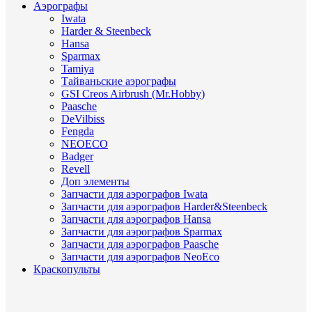
Аэрографы
Iwata
Harder & Steenbeck
Hansa
Sparmax
Tamiya
Тайваньские аэрографы
GSI Creos Airbrush (Mr.Hobby)
Paasche
DeVilbiss
Fengda
NEOECO
Badger
Revell
Доп элементы
Запчасти для аэрографов Iwata
Запчасти для аэрографов Harder&Steenbeck
Запчасти для аэрографов Hansa
Запчасти для аэрографов Sparmax
Запчасти для аэрографов Paasche
Запчасти для аэрографов NeoEco
Краскопульты