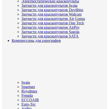
Электростатические краскопульты
Запчасти для краскопультов Iwata
Запчасти для краскопультов Devilbiss
Запчасти для краскопультов Walcom
Запчасти для краскопультов Air Gunsa
Запчасти для краскопультов One Tech
Запчасти для краскопультов AirPro
Запчасти для краскопультов Sagola
Запчасти для краскопультов SATA
Компрессоры для аэрографов
Iwata
Sparmax
Royalmax
Fengda
ECCOAIR
Euro-Tec
AirPro