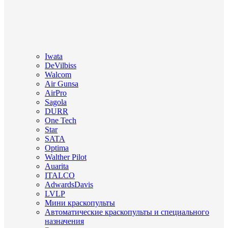
Iwata
DeVilbiss
Walcom
Air Gunsa
AirPro
Sagola
DURR
One Tech
Star
SATA
Optima
Walther Pilot
Auarita
ITALCO
AdwardsDavis
LVLP
Мини краскопульты
Автоматические краскопульты и специального
назначения