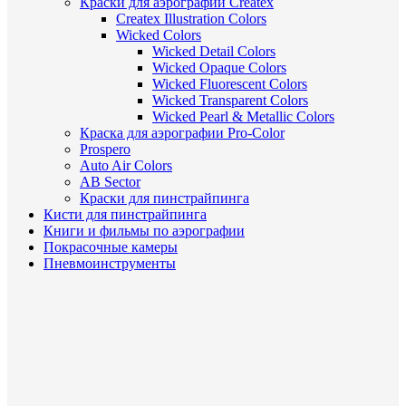
Краски для аэрографии Createx
Createx Illustration Colors
Wicked Colors
Wicked Detail Colors
Wicked Opaque Colors
Wicked Fluorescent Colors
Wicked Transparent Colors
Wicked Pearl & Metallic Colors
Краска для аэрографии Pro-Color
Prospero
Auto Air Colors
AB Sector
Краски для пинстрайпинга
Кисти для пинстрайпинга
Книги и фильмы по аэрографии
Покрасочные камеры
Пневмоинструменты