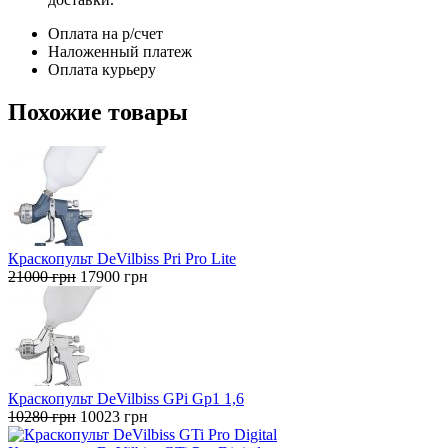
Оплата на р/счет
Наложенный платеж
Оплата курьеру
Похожие товары
Краскопульт DeVilbiss Pri Pro Lite
Первоначальная
Текущая
21000
грн
17900
грн
цена
цена:
составляла
17900 грн.
21000 грн.
Краскопульт DeVilbiss GPi Gp1 1,6
Первоначальная
Текущая
10280
грн
10023
грн
цена
цена: