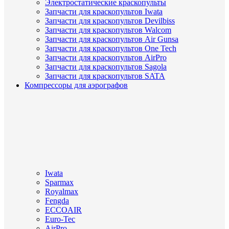
Электростатические краскопульты
Запчасти для краскопультов Iwata
Запчасти для краскопультов Devilbiss
Запчасти для краскопультов Walcom
Запчасти для краскопультов Air Gunsa
Запчасти для краскопультов One Tech
Запчасти для краскопультов AirPro
Запчасти для краскопультов Sagola
Запчасти для краскопультов SATA
Компрессоры для аэрографов
Iwata
Sparmax
Royalmax
Fengda
ECCOAIR
Euro-Tec
AirPro