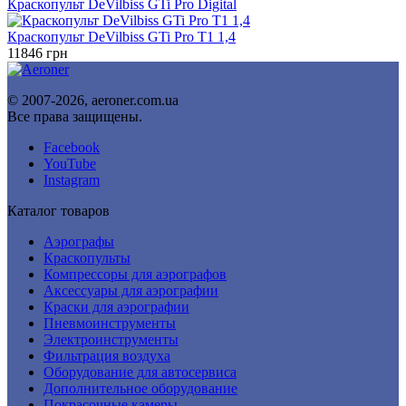
составляла
10023 грн.
Краскопульт DeVilbiss GTi Pro Digital
10280 грн.
Краскопульт DeVilbiss GTi Pro T1 1,4
11846
грн
© 2007-2026, aeroner.com.ua
Все права защищены.
Facebook
YouTube
Instagram
Каталог товаров
Аэрографы
Краскопульты
Компрессоры для аэрографов
Аксессуары для аэрографии
Краски для аэрографии
Пневмоинструменты
Электроинструменты
Фильтрация воздуха
Оборудование для автосервиса
Дополнительное оборудование
Покрасочные камеры