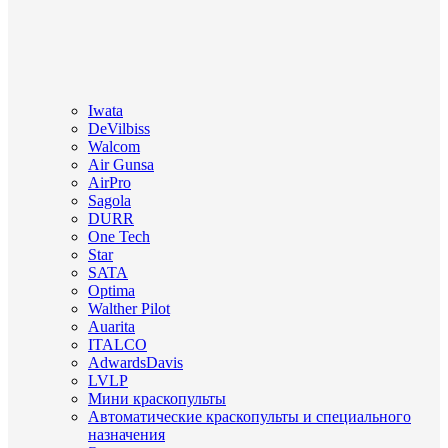
Iwata
DeVilbiss
Walcom
Air Gunsa
AirPro
Sagola
DURR
One Tech
Star
SATA
Optima
Walther Pilot
Auarita
ITALCO
AdwardsDavis
LVLP
Мини краскопульты
Автоматические краскопульты и специального
назначения