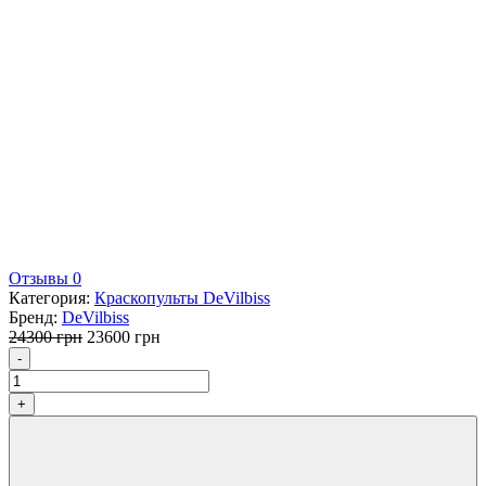
Отзывы 0
Категория:
Краскопульты DeVilbiss
Бренд:
DeVilbiss
Первоначальная
Текущая
24300
грн
23600
грн
Количество
цена
цена:
-
составляла
23600 грн.
24300 грн.
+