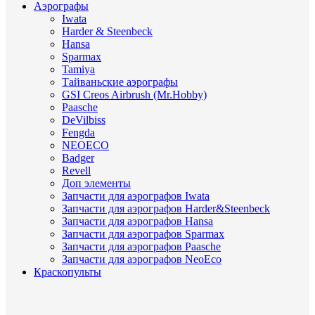
Аэрографы
Iwata
Harder & Steenbeck
Hansa
Sparmax
Tamiya
Тайваньские аэрографы
GSI Creos Airbrush (Mr.Hobby)
Paasche
DeVilbiss
Fengda
NEOECO
Badger
Revell
Доп элементы
Запчасти для аэрографов Iwata
Запчасти для аэрографов Harder&Steenbeck
Запчасти для аэрографов Hansa
Запчасти для аэрографов Sparmax
Запчасти для аэрографов Paasche
Запчасти для аэрографов NeoEco
Краскопульты