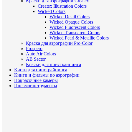
Краски для аэрографии Createx
Createx Illustration Colors
Wicked Colors
Wicked Detail Colors
Wicked Opaque Colors
Wicked Fluorescent Colors
Wicked Transparent Colors
Wicked Pearl & Metallic Colors
Краска для аэрографии Pro-Color
Prospero
Auto Air Colors
AB Sector
Краски для пинстрайпинга
Кисти для пинстрайпинга
Книги и фильмы по аэрографии
Покрасочные камеры
Пневмоинструменты