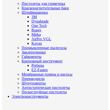
Пистолеты для герметика
Красконагнетательные баки
Шлифмашинки
3M
Dynabrade
One Tech
Rupes
Mirka
AirPro VGL
Kovax
Промышленные пылесосы
Заклепочники
Гайковерты
Крепежный инструмент
Prebena
EZ-Fasten
Мембранные помпы и насосы
Пневмодрели
Шуруповерты
Антистатические пистолеты
Пескоструйные пистолеты
Электроинструменты