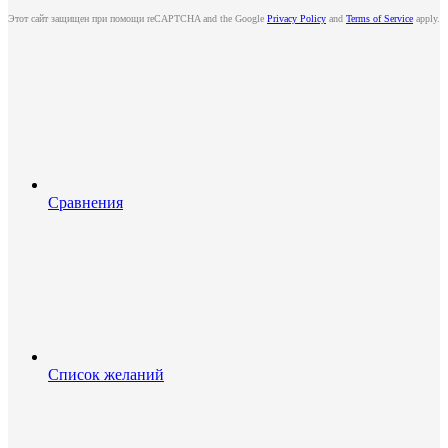
Этот сайт защищен при помощи reCAPTCHA and the Google
Privacy Policy
and
Terms of Service
apply.
Сравнения
Список желаний