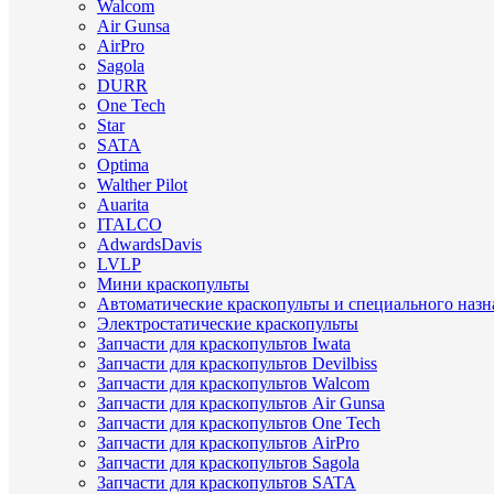
Walcom
Air Gunsa
AirPro
Sagola
DURR
One Tech
Star
SATA
Optima
Walther Pilot
Auarita
ITALCO
AdwardsDavis
LVLP
Мини краскопульты
Автоматические краскопульты и специального назн
Электростатические краскопульты
Запчасти для краскопультов Iwata
Запчасти для краскопультов Devilbiss
Запчасти для краскопультов Walcom
Запчасти для краскопультов Air Gunsa
Запчасти для краскопультов One Tech
Запчасти для краскопультов AirPro
Запчасти для краскопультов Sagola
Запчасти для краскопультов SATA