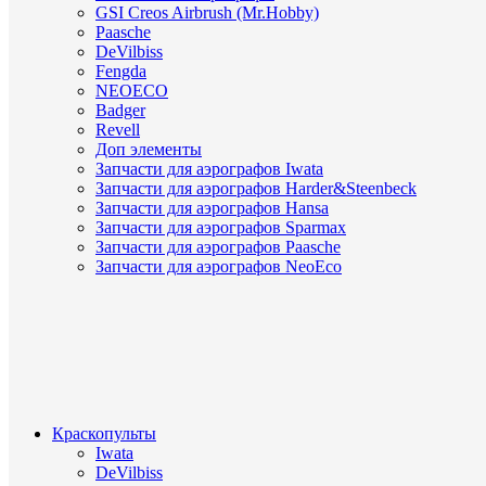
GSI Creos Airbrush (Mr.Hobby)
Paasche
DeVilbiss
Fengda
NEOECO
Badger
Revell
Доп элементы
Запчасти для аэрографов Iwata
Запчасти для аэрографов Harder&Steenbeck
Запчасти для аэрографов Hansa
Запчасти для аэрографов Sparmax
Запчасти для аэрографов Paasche
Запчасти для аэрографов NeoEco
Краскопульты
Iwata
DeVilbiss