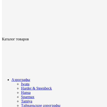
Каталог товаров
Аэрографы
Iwata
Harder & Steenbeck
Hansa
Sparmax
Tamiya
Тайваньские аэрографы