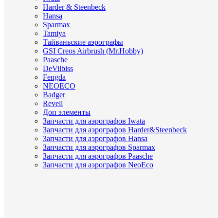
Harder & Steenbeck
Hansa
Sparmax
Tamiya
Тайваньские аэрографы
GSI Creos Airbrush (Mr.Hobby)
Paasche
DeVilbiss
Fengda
NEOECO
Badger
Revell
Доп элементы
Запчасти для аэрографов Iwata
Запчасти для аэрографов Harder&Steenbeck
Запчасти для аэрографов Hansa
Запчасти для аэрографов Sparmax
Запчасти для аэрографов Paasche
Запчасти для аэрографов NeoEco