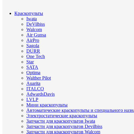
Краскопульты
Iwata
DeVilbiss
Walcom
Air Gunsa
AirPro
Sagola
DURR
One Tech
Star
SATA
Optima
Walther Pilot
Auarita
ITALCO
AdwardsDavis
LVLP
Мини краскопульты
Автоматические краскопульты и специального назн
Электростатические краскопульты
Запчасти для краскопультов Iwata
Запчасти для краскопультов Devilbiss
Запчасти для краскопультов Walcom