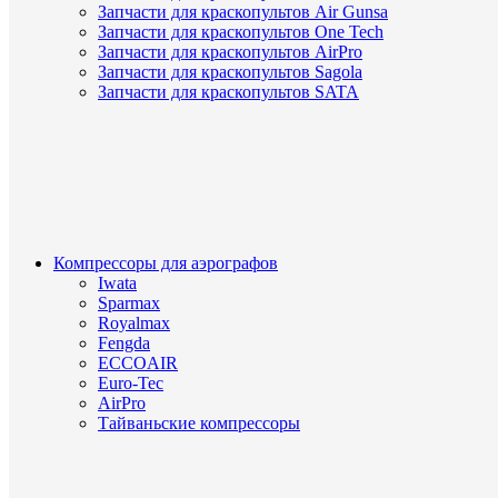
Запчасти для краскопультов Air Gunsa
Запчасти для краскопультов One Tech
Запчасти для краскопультов AirPro
Запчасти для краскопультов Sagola
Запчасти для краскопультов SATA
Компрессоры для аэрографов
Iwata
Sparmax
Royalmax
Fengda
ECCOAIR
Euro-Tec
AirPro
Тайваньские компрессоры