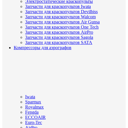
Электростатические краскопульты
Запчасти для краскопультов Iwata
Запчасти для краскопультов Devilbiss
Запчасти для краскопультов Walcom
Запчасти для краскопультов Air Gunsa
Запчасти для краскопультов One Tech
Запчасти для краскопультов AirPro
Запчасти для краскопультов Sagola
Запчасти для краскопультов SATA
Компрессоры для аэрографов
Iwata
Sparmax
Royalmax
Fengda
ECCOAIR
Euro-Tec
AirPro