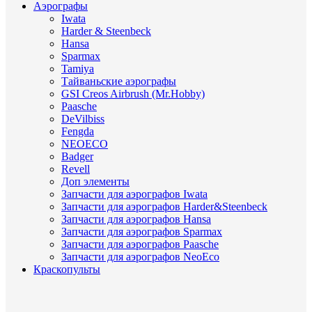
Аэрографы
Iwata
Harder & Steenbeck
Hansa
Sparmax
Tamiya
Тайваньские аэрографы
GSI Creos Airbrush (Mr.Hobby)
Paasche
DeVilbiss
Fengda
NEOECO
Badger
Revell
Доп элементы
Запчасти для аэрографов Iwata
Запчасти для аэрографов Harder&Steenbeck
Запчасти для аэрографов Hansa
Запчасти для аэрографов Sparmax
Запчасти для аэрографов Paasche
Запчасти для аэрографов NeoEco
Краскопульты