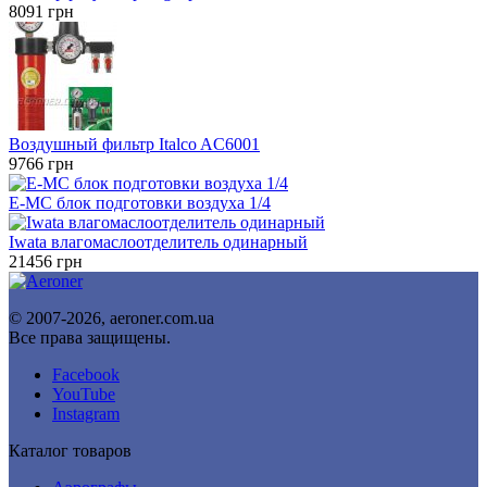
8091
грн
Воздушный фильтр Italco AC6001
9766
грн
E-MC блок подготовки воздуха 1/4
Iwata влагомаслоотделитель одинарный
21456
грн
© 2007-2026, aeroner.com.ua
Все права защищены.
Facebook
YouTube
Instagram
Каталог товаров