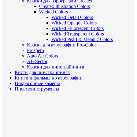
Краски для аэрографии Createx
Createx Illustration Colors
Wicked Colors
Wicked Detail Colors
Wicked Opaque Colors
Wicked Fluorescent Colors
Wicked Transparent Colors
Wicked Pearl & Metallic Colors
Краска для аэрографии Pro-Color
Prospero
Auto Air Colors
AB Sector
Краски для пинстрайпинга
Кисти для пинстрайпинга
Книги и фильмы по аэрографии
Покрасочные камеры
Пневмоинструменты