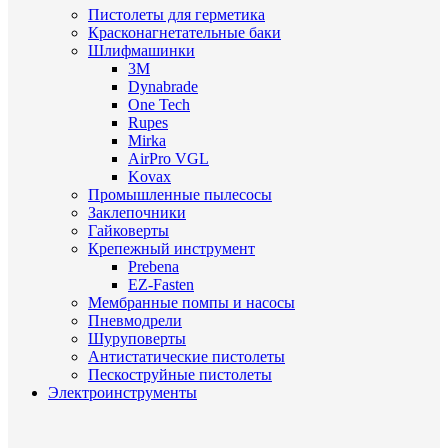
Пистолеты для герметика
Красконагнетательные баки
Шлифмашинки
3M
Dynabrade
One Tech
Rupes
Mirka
AirPro VGL
Kovax
Промышленные пылесосы
Заклепочники
Гайковерты
Крепежный инструмент
Prebena
EZ-Fasten
Мембранные помпы и насосы
Пневмодрели
Шуруповерты
Антистатические пистолеты
Пескоструйные пистолеты
Электроинструменты