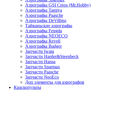
Аэрографы GSI Creos (Mr.Hobby)
Аэрографы Tamiya
Аэрографы Paasche
Аэрографы DeVilbiss
Тайваньские аэрографы
Аэрографы Fengda
Аэрографы NEOECO
Аэрографы Revell
Аэрографы Badger
Запчасти Iwata
Запчасти Harder&Steenbeck
Запчасти Hansa
Запчасти Sparmax
Запчасти Paasche
Запчасти NeoEco
Доп элементы для аэрографов
Краскопульты