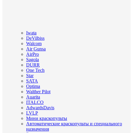
Iwata
DeVilbiss
Walcom
Air Gunsa
AirPro
Sagola
DURR
One Tech
Star
SATA
Optima
Walther Pilot
Auarita
ITALCO
AdwardsDavis
LVLP
Мини краскопульты
Автоматические краскопульты и специального
назначения