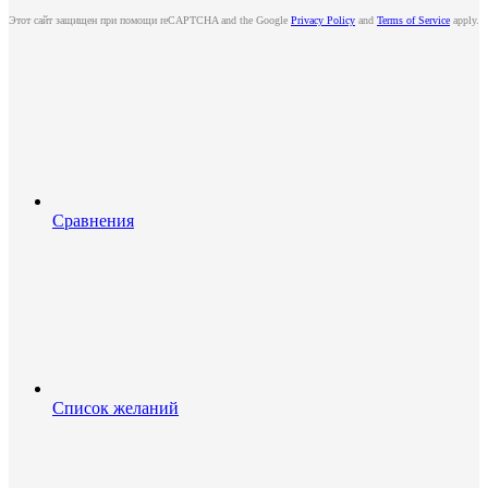
Этот сайт защищен при помощи reCAPTCHA and the Google
Privacy Policy
and
Terms of Service
apply.
Сравнения
Список желаний