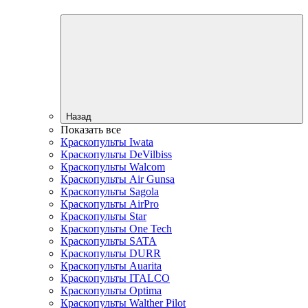
Назад
Показать все
Краскопульты Iwata
Краскопульты DeVilbiss
Краскопульты Walcom
Краскопульты Air Gunsa
Краскопульты Sagola
Краскопульты AirPro
Краскопульты Star
Краскопульты One Tech
Краскопульты SATA
Краскопульты DURR
Краскопульты Auarita
Краскопульты ITALCO
Краскопульты Optima
Краскопульты Walther Pilot