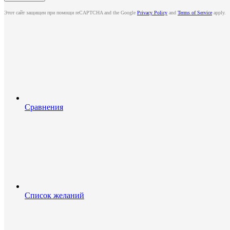
Этот сайт защищен при помощи reCAPTCHA and the Google
Privacy Policy
and
Terms of Service
apply.
Сравнения
Список желаний