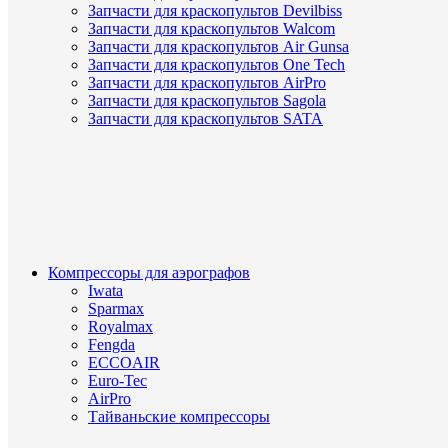
Запчасти для краскопультов Devilbiss
Запчасти для краскопультов Walcom
Запчасти для краскопультов Air Gunsa
Запчасти для краскопультов One Tech
Запчасти для краскопультов AirPro
Запчасти для краскопультов Sagola
Запчасти для краскопультов SATA
Компрессоры для аэрографов
Iwata
Sparmax
Royalmax
Fengda
ECCOAIR
Euro-Tec
AirPro
Тайваньские компрессоры