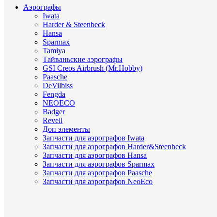
Аэрографы
Iwata
Harder & Steenbeck
Hansa
Sparmax
Tamiya
Тайваньские аэрографы
GSI Creos Airbrush (Mr.Hobby)
Paasche
DeVilbiss
Fengda
NEOECO
Badger
Revell
Доп элементы
Запчасти для аэрографов Iwata
Запчасти для аэрографов Harder&Steenbeck
Запчасти для аэрографов Hansa
Запчасти для аэрографов Sparmax
Запчасти для аэрографов Paasche
Запчасти для аэрографов NeoEco