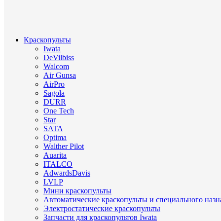
Краскопульты
Iwata
DeVilbiss
Walcom
Air Gunsa
AirPro
Sagola
DURR
One Tech
Star
SATA
Optima
Walther Pilot
Auarita
ITALCO
AdwardsDavis
LVLP
Мини краскопульты
Автоматические краскопульты и специального назн
Электростатические краскопульты
Запчасти для краскопультов Iwata