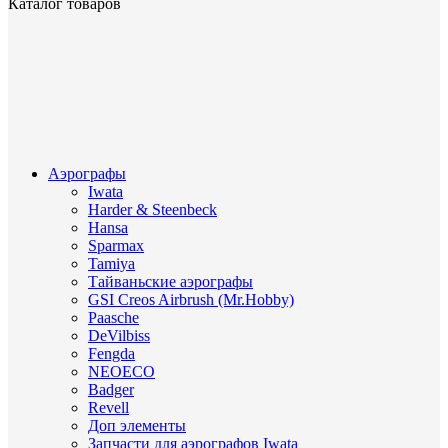
Каталог товаров
Аэрографы
Iwata
Harder & Steenbeck
Hansa
Sparmax
Tamiya
Тайваньские аэрографы
GSI Creos Airbrush (Mr.Hobby)
Paasche
DeVilbiss
Fengda
NEOECO
Badger
Revell
Доп элементы
Запчасти для аэрографов Iwata