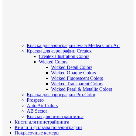
Краска для аэрографии Iwata Medea Com-Art
Краски для аэрографии Createx
Createx Illustration Colors
Wicked Colors
Wicked Detail Colors
Wicked Opaque Colors
Wicked Fluorescent Colors
Wicked Transparent Colors
Wicked Pearl & Metallic Colors
Краска для аэрографии Pro-Color
Prospero
Auto Air Colors
AB Sector
Краски для пинстрайпинга
Кисти для пинстрайпинга
Книги и фильмы по аэрографии
Покрасочные камеры