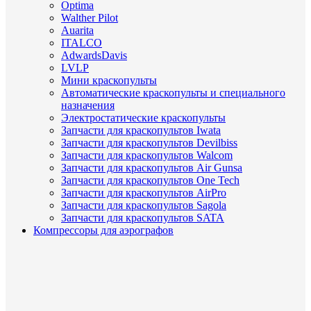
Optima
Walther Pilot
Auarita
ITALCO
AdwardsDavis
LVLP
Мини краскопульты
Автоматические краскопульты и специального
назначения
Электростатические краскопульты
Запчасти для краскопультов Iwata
Запчасти для краскопультов Devilbiss
Запчасти для краскопультов Walcom
Запчасти для краскопультов Air Gunsa
Запчасти для краскопультов One Tech
Запчасти для краскопультов AirPro
Запчасти для краскопультов Sagola
Запчасти для краскопультов SATA
Компрессоры для аэрографов