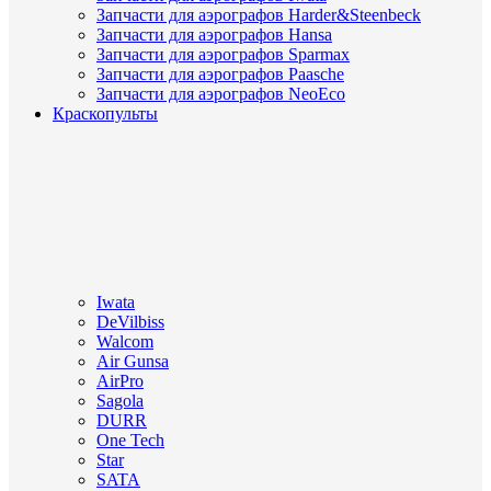
Запчасти для аэрографов Harder&Steenbeck
Запчасти для аэрографов Hansa
Запчасти для аэрографов Sparmax
Запчасти для аэрографов Paasche
Запчасти для аэрографов NeoEco
Краскопульты
Iwata
DeVilbiss
Walcom
Air Gunsa
AirPro
Sagola
DURR
One Tech
Star
SATA