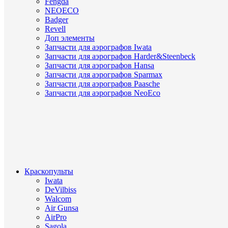
Fengda
NEOECO
Badger
Revell
Доп элементы
Запчасти для аэрографов Iwata
Запчасти для аэрографов Harder&Steenbeck
Запчасти для аэрографов Hansa
Запчасти для аэрографов Sparmax
Запчасти для аэрографов Paasche
Запчасти для аэрографов NeoEco
Краскопульты
Iwata
DeVilbiss
Walcom
Air Gunsa
AirPro
Sagola