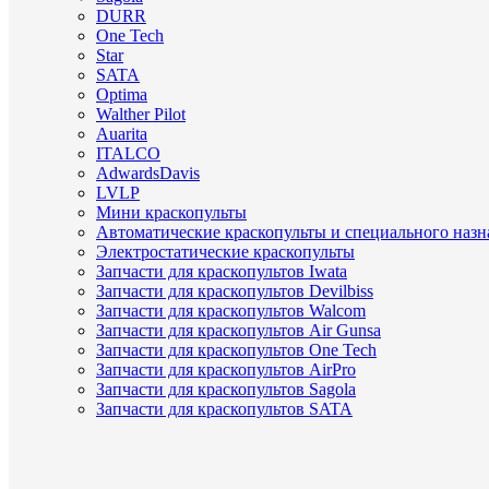
DURR
One Tech
Star
SATA
Optima
Walther Pilot
Auarita
ITALCO
AdwardsDavis
LVLP
Мини краскопульты
Автоматические краскопульты и специального назн
Электростатические краскопульты
Запчасти для краскопультов Iwata
Запчасти для краскопультов Devilbiss
Запчасти для краскопультов Walcom
Запчасти для краскопультов Air Gunsa
Запчасти для краскопультов One Tech
Запчасти для краскопультов AirPro
Запчасти для краскопультов Sagola
Запчасти для краскопультов SATA