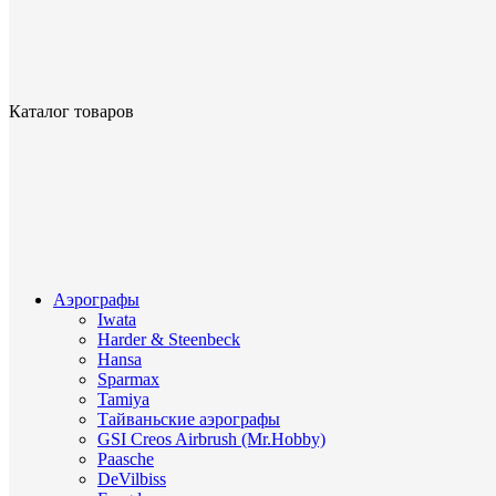
Каталог товаров
Аэрографы
Iwata
Harder & Steenbeck
Hansa
Sparmax
Tamiya
Тайваньские аэрографы
GSI Creos Airbrush (Mr.Hobby)
Paasche
DeVilbiss