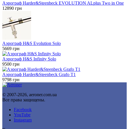
Аэрограф Harder&Steenbeck EVOLUTION ALplus Two in One
12890
грн
Аэрограф H&S Evolution Solo
5669
грн
Аэрограф H&S Infinity Solo
9500
грн
Аэрограф Harder&Steenbeck Grafo T1
9798
грн
© 2007-2026, aeroner.com.ua
Все права защищены.
Facebook
YouTube
Instagram