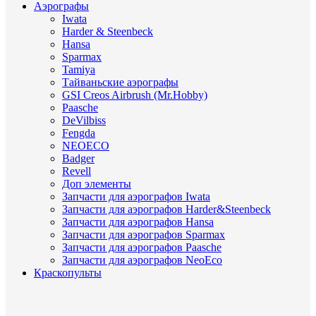
Аэрографы
Iwata
Harder & Steenbeck
Hansa
Sparmax
Tamiya
Тайваньские аэрографы
GSI Creos Airbrush (Mr.Hobby)
Paasche
DeVilbiss
Fengda
NEOECO
Badger
Revell
Доп элементы
Запчасти для аэрографов Iwata
Запчасти для аэрографов Harder&Steenbeck
Запчасти для аэрографов Hansa
Запчасти для аэрографов Sparmax
Запчасти для аэрографов Paasche
Запчасти для аэрографов NeoEco
Краскопульты