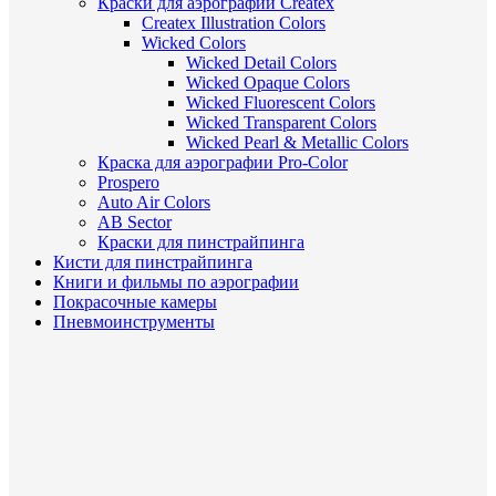
Краски для аэрографии Createx
Createx Illustration Colors
Wicked Colors
Wicked Detail Colors
Wicked Opaque Colors
Wicked Fluorescent Colors
Wicked Transparent Colors
Wicked Pearl & Metallic Colors
Краска для аэрографии Pro-Color
Prospero
Auto Air Colors
AB Sector
Краски для пинстрайпинга
Кисти для пинстрайпинга
Книги и фильмы по аэрографии
Покрасочные камеры
Пневмоинструменты