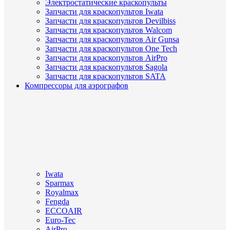
Электростатические краскопульты
Запчасти для краскопультов Iwata
Запчасти для краскопультов Devilbiss
Запчасти для краскопультов Walcom
Запчасти для краскопультов Air Gunsa
Запчасти для краскопультов One Tech
Запчасти для краскопультов AirPro
Запчасти для краскопультов Sagola
Запчасти для краскопультов SATA
Компрессоры для аэрографов
Iwata
Sparmax
Royalmax
Fengda
ECCOAIR
Euro-Tec
AirPro