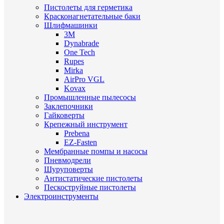
Пистолеты для герметика
Красконагнетательные баки
Шлифмашинки
3M
Dynabrade
One Tech
Rupes
Mirka
AirPro VGL
Kovax
Промышленные пылесосы
Заклепочники
Гайковерты
Крепежный инструмент
Prebena
EZ-Fasten
Мембранные помпы и насосы
Пневмодрели
Шуруповерты
Антистатические пистолеты
Пескоструйные пистолеты
Электроинструменты