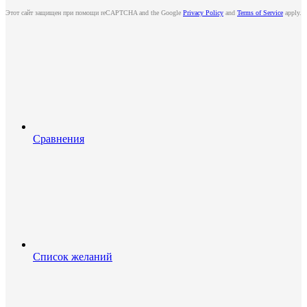
Этот сайт защищен при помощи reCAPTCHA and the Google
Privacy Policy
and
Terms of Service
apply.
Сравнения
Список желаний