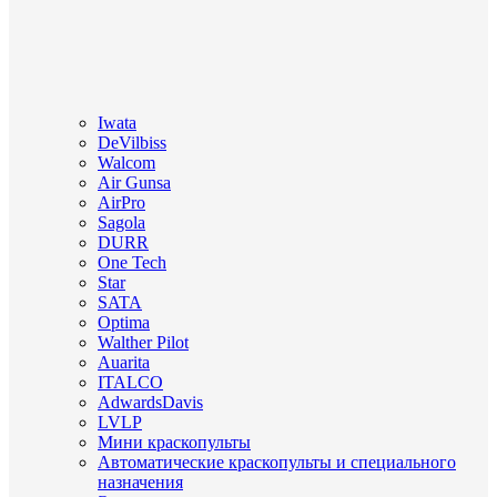
Iwata
DeVilbiss
Walcom
Air Gunsa
AirPro
Sagola
DURR
One Tech
Star
SATA
Optima
Walther Pilot
Auarita
ITALCO
AdwardsDavis
LVLP
Мини краскопульты
Автоматические краскопульты и специального
назначения