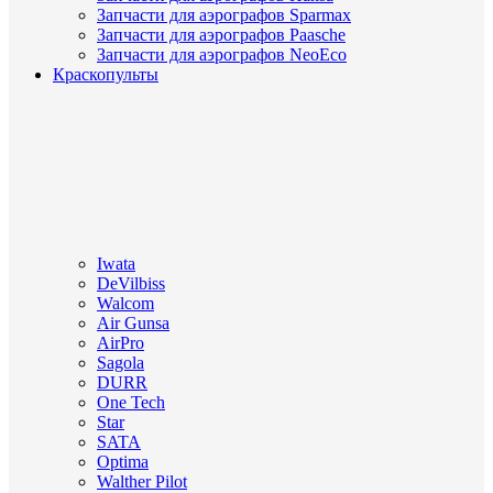
Запчасти для аэрографов Sparmax
Запчасти для аэрографов Paasche
Запчасти для аэрографов NeoEco
Краскопульты
Iwata
DeVilbiss
Walcom
Air Gunsa
AirPro
Sagola
DURR
One Tech
Star
SATA
Optima
Walther Pilot