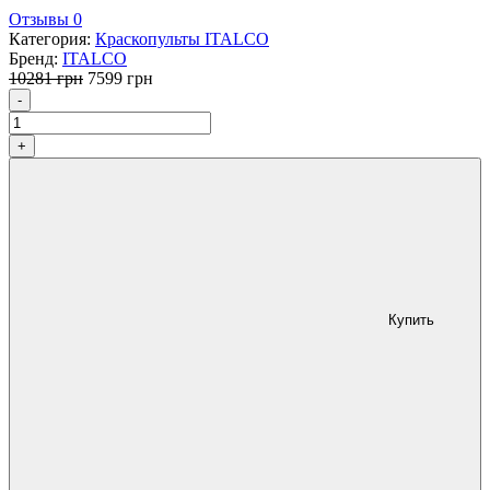
Отзывы 0
Категория:
Краскопульты ITALCO
Бренд:
ITALCO
Первоначальная
Текущая
10281
грн
7599
грн
Количество
цена
цена:
-
составляла
7599 грн.
10281 грн.
+
Купить