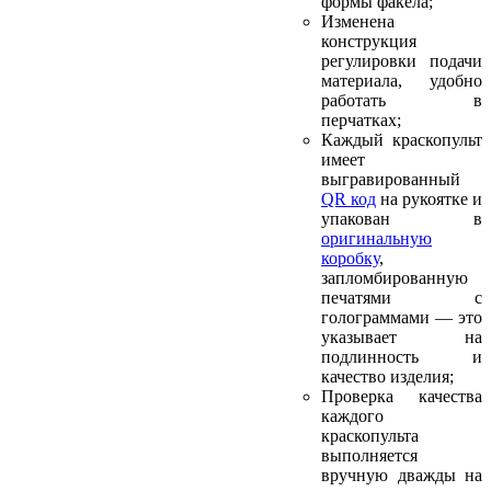
формы факела;
Изменена
конструкция
регулировки подачи
материала, удобно
работать в
перчатках;
Каждый краскопульт
имеет
выгравированный
QR код
на рукоятке и
упакован в
оригинальную
коробку
,
запломбированную
печатями с
голограммами — это
указывает на
подлинность и
качество изделия;
Проверка качества
каждого
краскопульта
выполняется
вручную дважды на