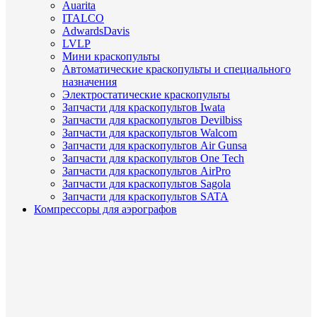
Auarita
ITALCO
AdwardsDavis
LVLP
Мини краскопульты
Автоматические краскопульты и специального
назначения
Электростатические краскопульты
Запчасти для краскопультов Iwata
Запчасти для краскопультов Devilbiss
Запчасти для краскопультов Walcom
Запчасти для краскопультов Air Gunsa
Запчасти для краскопультов One Tech
Запчасти для краскопультов AirPro
Запчасти для краскопультов Sagola
Запчасти для краскопультов SATA
Компрессоры для аэрографов