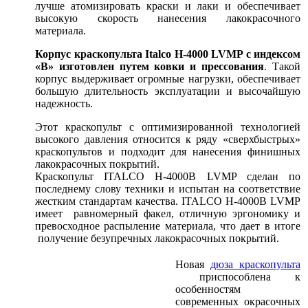
лучше атомизировать краски и лаки и обеспечивает
высокую скорость нанесения лакокрасочного
материала.
Корпус краскопульта Italco H-4000 LVMP с индексом
«В» изготовлен путем ковки и прессования
. Такой
корпус выдерживает огромные нагрузки, обеспечивает
большую длительность эксплуатации и высочайшую
надежность.
Этот краскопульт с оптимизированной технологией
высокого давления относится к ряду «сверхбыстрых»
краскопультов и подходит для нанесения финишных
лакокрасочных покрытий.
Краскопульт ITALCO H-4000B LVMP сделан по
последнему слову техники и испытан на соответствие
жестким стандартам качества. ITALCO H-4000B LVMP
имеет равномерный факел, отличную эргономику и
превосходное распыление материала, что дает в итоге
получение безупречных лакокрасочных покрытий.
Новая
дюза краскопульта
приспособлена к
особенностям
современных окрасочных