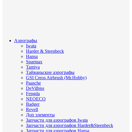
Аэрографы
Iwata
Harder & Steenbeck
Hansa
Sparmax
Tamiya
Тайваньские аэрографы
GSI Creos Airbrush (Mr.Hobby)
Paasche
DeVilbiss
Fengda
NEOECO
Badger
Revell
Доп элементы
Запчасти для аэрографов Iwata
Запчасти для аэрографов Harder&Steenbeck
Запчасти для аэрографов Hansa