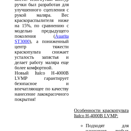
ручки был разработан для
улучшенного сцепления с
рукой маляра. Вес
краскораспылителя ниже
на 15%, по сравнению с
моделью предыдущего
поколения (
Auarita
ST3000
), а пониженный
центр тяжести
краскопульта снижает
усталость запястья и
делает работу маляра еще
более комфортной.
Новый Italco H-4000B
LVMP гарантирует
безопасное и
впечатляющее по качеству
нанесение лакокрасочного
покрытия!
Особенности краскопульта
Italco H-4000B LVMP:
Подходят для
нанесения любых