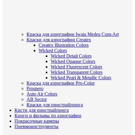
Краска для аэрографии Iwata Medea Com-Art
Краски для аэрографии Createx
Createx Illustration Colors
Wicked Colors
Wicked Detail Colors
Wicked Opaque Colors
Wicked Fluorescent Colors
Wicked Transparent Colors
Wicked Pearl & Metallic Colors
Краска для аэрографии Pro-Color
Prospero
Auto Air Colors
AB Sector
Краски для пинстрайпинга
Кисти для пинстрайпинга
Книги и фильмы по аэрографии
Покрасочные камеры
Пневмоинструменты